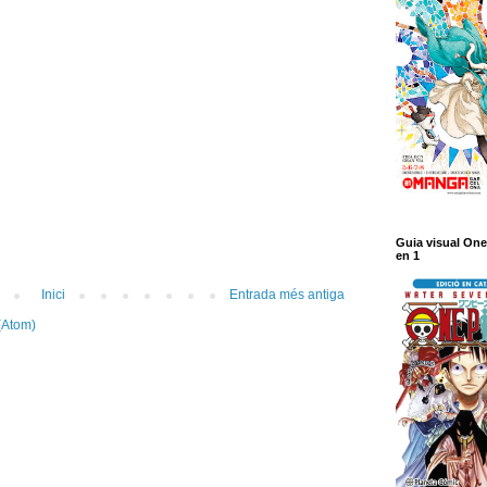
Guia visual One
en 1
Inici
Entrada més antiga
(Atom)