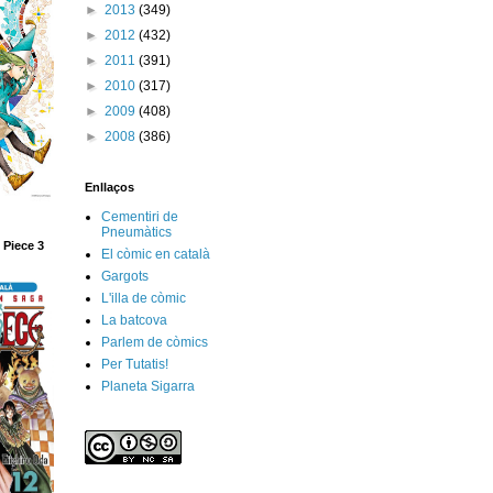
►
2013
(349)
►
2012
(432)
►
2011
(391)
►
2010
(317)
►
2009
(408)
►
2008
(386)
Enllaços
Cementiri de
Pneumàtics
 Piece 3
El còmic en català
Gargots
L'illa de còmic
La batcova
Parlem de còmics
Per Tutatis!
Planeta Sigarra