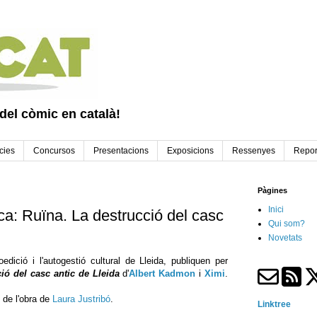
 del còmic en català!
cies
Concursos
Presentacions
Exposicions
Ressenyes
Repor
Pàgines
Inici
ca: Ruïna. La destrucció del casc
Qui som?
Novetats
oedició i l'autogestió cultural de Lleida, publiquen per
ió del casc antic de Lleida
d'
Albert Kadmon
i
Ximi
.
 de l'obra de
Laura Justribó
.
Linktree