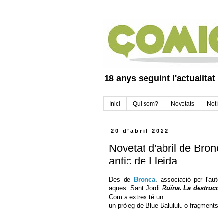
18 anys seguint l'actualitat
Inici
Qui som?
Novetats
Notí
20 d’abril 2022
Novetat d'abril de Bron
antic de Lleida
Des de
Bronca
,
associació per l'aut
aquest Sant Jordi
Ruïna. La destrucc
Com a extres té un
un pròleg de Blue Balululu o fragments