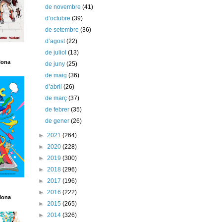
de novembre
(41)
d’octubre
(39)
de setembre
(36)
d’agost
(22)
de juliol
(13)
lona
de juny
(25)
de maig
(36)
d’abril
(26)
de març
(37)
de febrer
(35)
de gener
(26)
►
2021
(264)
►
2020
(228)
►
2019
(300)
►
2018
(296)
►
2017
(196)
►
2016
(222)
lona
►
2015
(265)
►
2014
(326)