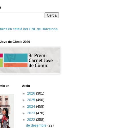
t
mics en català del CNL de Barcelona
 Jove de Còmic 2026
mic en
Arxiu
►
2026
(301)
►
2025
(490)
►
2024
(458)
►
2023
(478)
▼
2022
(358)
de desembre
(22)