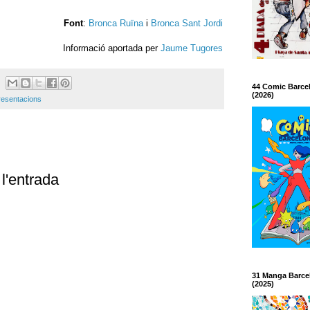
Font
:
Bronca Ruïna
i
Bronca Sant Jordi
Informació aportada per
Jaume Tugores
44 Comic Barce
(2026)
resentacions
l'entrada
31 Manga Barce
(2025)