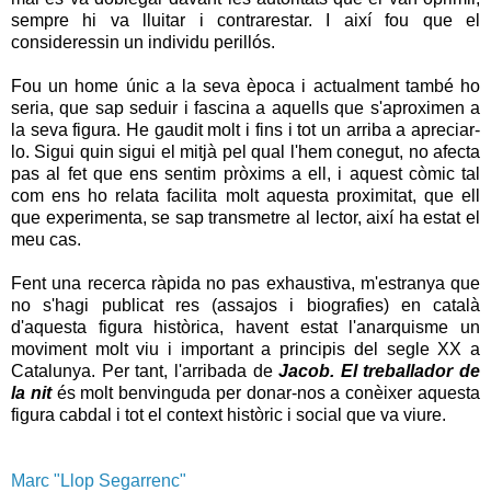
sempre hi va lluitar i contrarestar. I així fou que el
consideressin un individu perillós.
Fou un home únic a la seva època i actualment també ho
seria, que sap seduir i fascina a aquells que s'aproximen a
la seva figura. He gaudit molt i fins i tot un arriba a apreciar-
lo. Sigui quin sigui el mitjà pel qual l'hem conegut, no afecta
pas al fet que ens sentim pròxims a ell, i aquest còmic tal
com ens ho relata facilita molt aquesta proximitat, que ell
que experimenta, se sap transmetre al lector, així ha estat el
meu cas.
Fent una recerca ràpida no pas exhaustiva, m'estranya que
no s'hagi publicat res (assajos i biografies) en català
d'aquesta figura històrica, havent estat l'anarquisme un
moviment molt viu i important a principis del segle XX a
Catalunya. Per tant, l'arribada de
Jacob. El treballador de
la nit
és molt benvinguda per donar-nos a conèixer aquesta
figura cabdal i tot el context històric i social que va viure.
Marc "Llop Segarrenc"