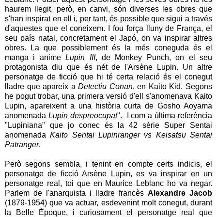
haurem llegit, però, en canvi, són diverses les obres que
s'han inspirat en ell i, per tant, és possible que sigui a través
d'aquestes que el coneixem. I fou força lluny de França, el
seu país natal, concretament el Japó, on va inspirar altres
obres. La que possiblement és la més coneguda és el
manga i anime
Lupin III
, de Monkey Punch, on el seu
protagonista diu que és nét de l'Arsène Lupin. Un altre
personatge de ficció que hi té certa relació és el conegut
lladre que apareix a
Detectiu Conan
, en Kaito Kid. Segons
he pogut trobar, una primera versió d'ell s'anomenava Kaito
Lupin, apareixent a una història curta de Gosho Aoyama
anomenada
Lupin despreocupat
". I com a última referència
"Lupiniana" que jo conec és la 42 sèrie Super Sentai
anomenada
Kaito Sentai Lupinranger vs Keisatsu Sentai
Patranger
.
Però segons sembla, i tenint en compte certs indicis, el
personatge de ficció Arsène Lupin, es va inspirar en un
personatge real, toi que en Maurice Leblanc ho va negar.
Parlem de l'anarquista i lladre francès
Alexandre Jacob
(1879-1954) que va actuar, esdevenint molt conegut, durant
la Belle Époque, i curiosament el personatge real que