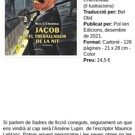
(il·lustracions)
Traducció per:
Bel
Olid
Publicat per:
Pol·len
Edicions, desembre
de 2021.
Format:
Cartoné - 126
pàgines - 21 x 28 cm -
Color
Preu:
24,5 €
Si parlem de lladres de ficció coneguts, segurament un que
ens vindrà al cap serà l'Arsène Lupin de l'escriptor Maurice
Leblanc. Potser aquest personatge i les seves obres no les