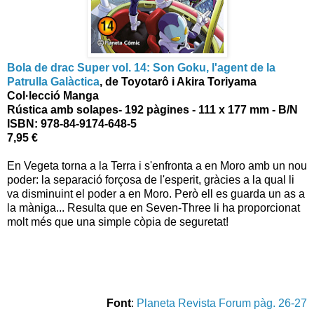
Bola de drac Super vol. 14: Son Goku, l'agent de la
Patrulla Galàctica
,
de Toyotarô i Akira Toriyama
Col·lecció Manga
Rústica amb solapes
- 192 pàgines - 111 x 177 mm - B/N
ISBN:
978-84-9174-648-5
7,95 €
En Vegeta torna a la Terra i s'enfronta a en Moro amb un nou
poder: la separació forçosa de l'esperit, gràcies a la qual li
va disminuint el poder a en Moro. Però ell es guarda un as a
la màniga... Resulta que en Seven-Three li ha proporcionat
molt més que una simple còpia de seguretat!
Font
:
Planeta Revista Forum pàg. 26-27