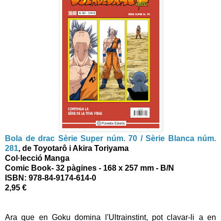
Bola de drac Sèrie Super núm. 70 / Sèrie Blanca núm.
281
,
de Toyotarô i Akira Toriyama
Col·lecció Manga
Comic Book
- 32 pàgines - 168 x 257 mm - B/N
ISBN:
978-84-9174-614-0
2,95 €
Ara que en Goku domina l'Ultrainstint, pot clavar-li a en