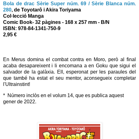
Bola de drac Sèrie Super núm. 69 / Sèrie Blanca núm.
280
,
de Toyotarô i Akira Toriyama
Col·lecció Manga
Comic Book
- 32 pàgines - 168 x 257 mm - B/N
ISBN:
978-84-1341-750-9
2,95 €
En Merus domina el combat contra en Moro, però al final
acaba desapareixent i li encomana a en Goku que sigui el
salvador de la galàxia. Ell, esperonat per les paraules del
que també ha estat el seu mentor, aconsegueix completar
l'Ultrainstint!
* Número inclòs en el volum 14, que es publica aquest
gener de 2022.