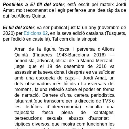
Postil·les a El fill del xofer
, està escrit pel mateix Jordi
Amat, molt recomanat de llegir per fer-se una idea ràpida de
qui fou Alfons Quinta.
El fill del xofer
, va ser publicat just fa un any (novembre de
2020) per
Edicions 62
, en la seva edició catalana (Tusquets,
per l'edició en castellà). Tal com diu la sinopsi:
Arran de la figura fosca i perversa d’Alfons
Quintà (Figueres 1943-Barcelona 2016) —
periodista, advocat, oficial de la Marina Mercant i
jutge, que el 19 de desembre de 2016 va
assassinar la seva dona i després es va suïcidar
amb una escopeta de caça—, Jordi Amat, un
dels observadors més lúcids i transversals del
moment , fa una reflexió sobre el poder en forma
de narració. Darrere d’una carrera periodística
fulgurant (que transcorre per la direcció de TV3 o
les tertúlies d’Intereconomía) s’oculta una
trajectòria fosca plena de xantatges,
persecucions sexuals, abusos d’autoritat i
tripijocs diversos, que mostra com funcionen les