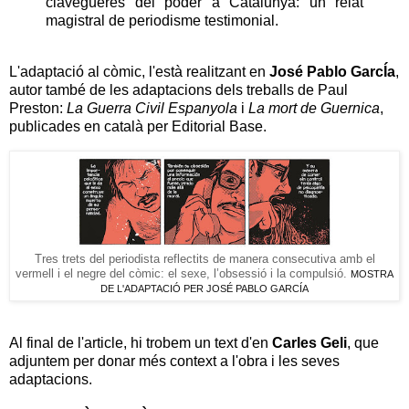
clavegueres del poder a Catalunya: un relat
magistral de periodisme testimonial.
L'adaptació al còmic, l'està realitzant en
José Pablo GarcÍa
,
autor també de les adaptacions dels treballs de Paul
Preston:
La Guerra Civil Espanyola
i
La mort de Guernica
,
publicades en català per Editorial Base.
Tres trets del periodista reflectits de manera consecutiva amb el
vermell i el negre del còmic: el sexe, l’obsessió i la compulsió.
MOSTRA
DE L'ADAPTACIÓ PER JOSÉ PABLO GARCÍA
Al final de l'article, hi trobem un text d'en
Carles Geli
, que
adjuntem per donar més context a l'obra i les seves
adaptacions.