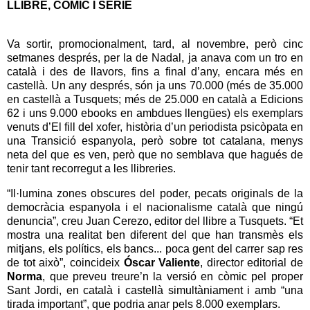
LLIBRE, CÒMIC I SÈRIE
Va sortir, promocionalment, tard, al novembre, però cinc
setmanes després, per la de Nadal, ja anava com un tro en
català i des de llavors, fins a final d’any, encara més en
castellà. Un any després, són ja uns 70.000 (més de 35.000
en castellà a Tusquets; més de 25.000 en català a Edicions
62 i uns 9.000 ebooks en ambdues llengües) els exemplars
venuts d’El fill del xofer, història d’un periodista psicòpata en
una Transició espanyola, però sobre tot catalana, menys
neta del que es ven, però que no semblava que hagués de
tenir tant recorregut a les llibreries.
“Il·lumina zones obscures del poder, pecats originals de la
democràcia espanyola i el nacionalisme català que ningú
denuncia”, creu Juan Cerezo, editor del llibre a Tusquets. “Et
mostra una realitat ben diferent del que han transmès els
mitjans, els polítics, els bancs... poca gent del carrer sap res
de tot això”, coincideix
Óscar Valiente
, director editorial de
Norma
, que preveu treure’n la versió en còmic pel proper
Sant Jordi, en català i castellà simultàniament i amb “una
tirada important”, que podria anar pels 8.000 exemplars.