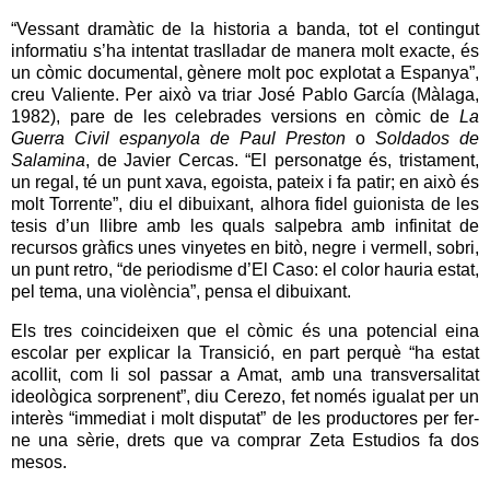
“Vessant dramàtic de la historia a banda, tot el contingut
informatiu s’ha intentat traslladar de manera molt exacte, és
un còmic documental, gènere molt poc explotat a Espanya”,
creu Valiente. Per això va triar José Pablo García (Màlaga,
1982), pare de les celebrades versions en còmic de
La
Guerra Civil espanyola de Paul Preston
o
Soldados de
Salamina
, de Javier Cercas. “El personatge és, tristament,
un regal, té un punt xava, egoista, pateix i fa patir; en això és
molt Torrente”, diu el dibuixant, alhora fidel guionista de les
tesis d’un llibre amb les quals salpebra amb infinitat de
recursos gràfics unes vinyetes en bitò, negre i vermell, sobri,
un punt retro, “de periodisme d’El Caso: el color hauria estat,
pel tema, una violència”, pensa el dibuixant.
Els tres coincideixen que el còmic és una potencial eina
escolar per explicar la Transició, en part perquè “ha estat
acollit, com li sol passar a Amat, amb una transversalitat
ideològica sorprenent”, diu Cerezo, fet només igualat per un
interès “immediat i molt disputat” de les productores per fer-
ne una sèrie, drets que va comprar Zeta Estudios fa dos
mesos.