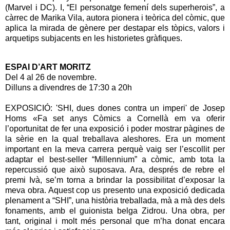
(Marvel i DC). I, “El personatge femení dels superherois”, a
càrrec de Marika Vila, autora pionera i teòrica del còmic, que
aplica la mirada de gènere per destapar els tòpics, valors i
arquetips subjacents en les historietes gràfiques.
ESPAI D’ART MORITZ
Del 4 al 26 de novembre.
Dilluns a divendres de 17:30 a 20h
EXPOSICIÓ: 'SHI, dues dones contra un imperi' de Josep
Homs «Fa set anys Còmics a Cornellà em va oferir
l’oportunitat de fer una exposició i poder mostrar pàgines de
la sèrie en la qual treballava aleshores. Era un moment
important en la meva carrera perquè vaig ser l’escollit per
adaptar el best-seller “Millennium” a còmic, amb tota la
repercussió que això suposava. Ara, després de rebre el
premi Ivà, se’m torna a brindar la possibilitat d’exposar la
meva obra. Aquest cop us presento una exposició dedicada
plenament a “SHI”, una història treballada, mà a mà des dels
fonaments, amb el guionista belga Zidrou. Una obra, per
tant, original i molt més personal que m’ha donat encara