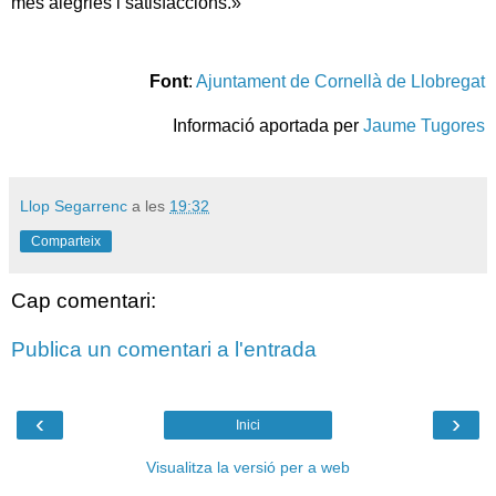
més alegries i satisfaccions.»
Font
:
Ajuntament de Cornellà de Llobregat
Informació aportada per
Jaume Tugores
Llop Segarrenc
a les
19:32
Comparteix
Cap comentari:
Publica un comentari a l'entrada
‹
›
Inici
Visualitza la versió per a web