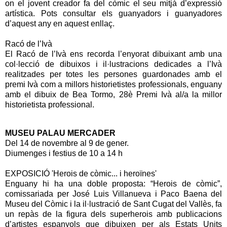
on el jovent creador fa del còmic el seu mitjà d’expressió
artística. Pots consultar els guanyadors i guanyadores
d’aquest any en aquest enllaç.
Racó de l’Ivà
El Racó de l’Ivà ens recorda l’enyorat dibuixant amb una
col·lecció de dibuixos i il·lustracions dedicades a l’Ivà
realitzades per totes les persones guardonades amb el
premi Ivà com a millors historietistes professionals, enguany
amb el dibuix de Bea Tormo, 28è Premi Ivà al/a la millor
historietista professional.
MUSEU PALAU MERCADER
Del 14 de novembre al 9 de gener.
Diumenges i festius de 10 a 14 h
EXPOSICIÓ 'Herois de còmic... i heroïnes'
Enguany hi ha una doble proposta: “Herois de còmic”,
comissariada per José Luis Villanueva i Paco Baena del
Museu del Còmic i la il·lustració de Sant Cugat del Vallès, fa
un repàs de la figura dels superherois amb publicacions
d’artistes espanyols que dibuixen per als Estats Units