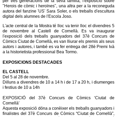
per tres generacions de la seva família, l'exposició sobre
"Herois de còmic i heroïnes", una altra per a la reconeguda
autora del fanzine 'US' Sara Soler, o els treballs d'escultura
digital dels alumnes de l'Escola Joso.
L'acte central de la Mostra té lloc va tenir lloc el divendres 5
de novembre al Castell de Cornellà. Es va inaugurar
l'exposició dels treballs guanyadors del 37è Concurs de
Còmics Ciutat de Cornellà, es van lliurar els premis als seus
autors i autores, i també es va fer entrega del 28è Premi Ivà
a la historietista professional Bea Tormo.
EXPOSICIONS DESTACADES
EL CASTELL
Del 5 al 28 de novembre.
Dilluns a divendres de 10 a 14 h i de 17 a 20 h, i diumenges
i festius de 10 a 14h
EXPOSICIÓ del 37è Concurs de Còmics ‘Ciutat de
Cornellà’
Aquesta exposició dóna a conèixer els treballs guanyadors i
finalistes del 37è Concurs de Còmics “Ciutat de Cornellà”,