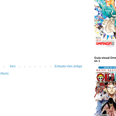
Guia visual One
en 1
Inici
Entrada més antiga
(Atom)