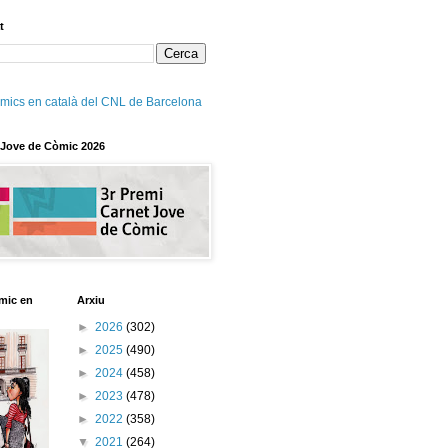
t
mics en català del CNL de Barcelona
 Jove de Còmic 2026
mic en
Arxiu
►
2026
(302)
►
2025
(490)
►
2024
(458)
►
2023
(478)
►
2022
(358)
▼
2021
(264)