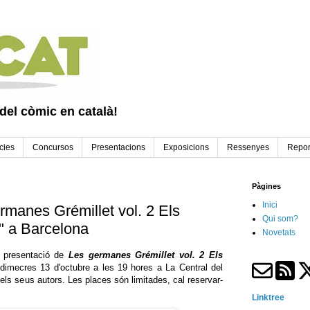
 del còmic en català!
cies
Concursos
Presentacions
Exposicions
Ressenyes
Repor
Pàgines
Inici
rmanes Grémillet vol. 2 Els
Qui som?
" a Barcelona
Novetats
 presentació de
Les germanes Grémillet vol. 2 Els
dimecres 13 d'octubre a les 19 hores a La Central del
els seus autors. Les places són limitades, cal reservar-
Linktree