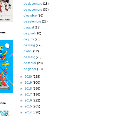
de desembre
(18)
de novembre
(37)
d’octubre
(36)
de setembre
(27)
d’agost
(13)
lona
de juliol
(10)
de juny
(25)
de maig
(27)
d’abril
(12)
de març
(26)
de febrer
(20)
de gener
(13)
►
2020
(228)
►
2019
(300)
►
2018
(296)
►
2017
(196)
►
2016
(222)
lona
►
2015
(265)
►
2014
(326)