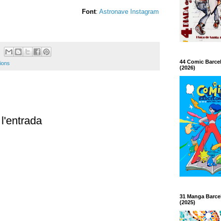
Font
:
Astronave Instagram
44 Comic Barce
ions
(2026)
l'entrada
31 Manga Barce
(2025)