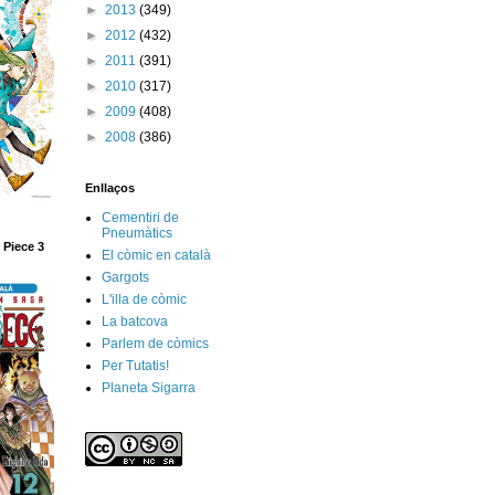
►
2013
(349)
►
2012
(432)
►
2011
(391)
►
2010
(317)
►
2009
(408)
►
2008
(386)
Enllaços
Cementiri de
Pneumàtics
 Piece 3
El còmic en català
Gargots
L'illa de còmic
La batcova
Parlem de còmics
Per Tutatis!
Planeta Sigarra