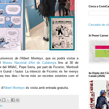
Cerca a ComiCa
Cercador de cò
3r Premi Carnet
universos de l'Albert
Monteys
, que es podrà visitar a
el
Museu Nacional d'Art de Catalunya
fins al 30 de
ctor del MNAC,
Pepe
Serra, per part de
Ficomic
, Meritxell
i Guiral i l'autor. La intenció de
Ficomic
és fer menys
4a Diada del Cò
ra tres dies i fer-ne més en recintes exteriors com el
Català (2026)
 d'
Albert
Monteys
és
visita amb entrada gratuïta.
es