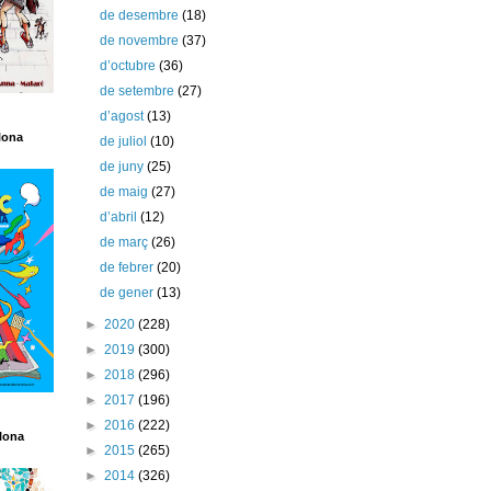
de desembre
(18)
de novembre
(37)
d’octubre
(36)
de setembre
(27)
d’agost
(13)
lona
de juliol
(10)
de juny
(25)
de maig
(27)
d’abril
(12)
de març
(26)
de febrer
(20)
de gener
(13)
►
2020
(228)
►
2019
(300)
►
2018
(296)
►
2017
(196)
►
2016
(222)
lona
►
2015
(265)
►
2014
(326)