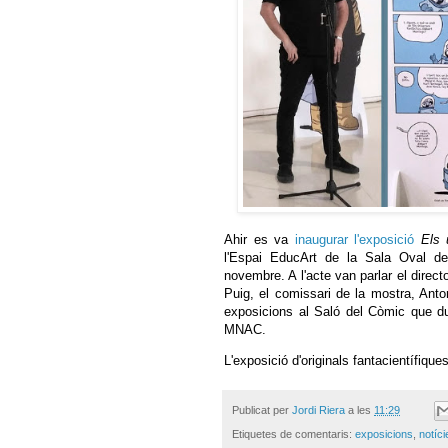
Ahir es va
inaugurar l'exposició
Els 
l'Espai
EducArt
de la Sala Oval d
novembre. A l'acte van parlar el dire
Puig, el comissari de la mostra, Anton
exposicions al Saló del Còmic que du
MNAC.
L'exposició d'originals fantacientífiques
Publicat per
Jordi Riera
a les
11:29
Etiquetes de comentaris:
exposicions
,
notíci