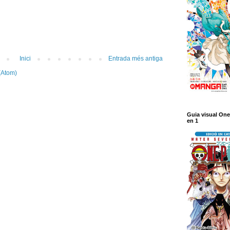
Inici
Entrada més antiga
(Atom)
Guia visual One
en 1