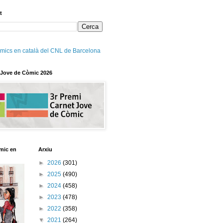
t
mics en català del CNL de Barcelona
 Jove de Còmic 2026
mic en
Arxiu
►
2026
(301)
►
2025
(490)
►
2024
(458)
►
2023
(478)
►
2022
(358)
▼
2021
(264)