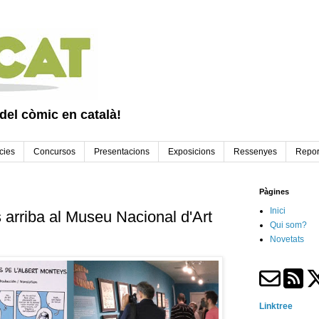
 del còmic en català!
cies
Concursos
Presentacions
Exposicions
Ressenyes
Repor
Pàgines
Inici
 arriba al Museu Nacional d'Art
Qui som?
Novetats
Linktree