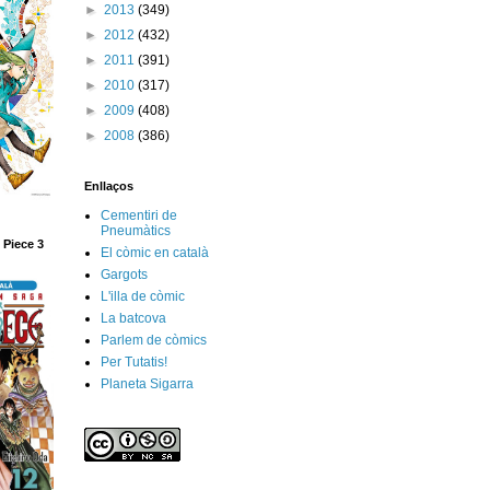
►
2013
(349)
►
2012
(432)
►
2011
(391)
►
2010
(317)
►
2009
(408)
►
2008
(386)
Enllaços
Cementiri de
Pneumàtics
 Piece 3
El còmic en català
Gargots
L'illa de còmic
La batcova
Parlem de còmics
Per Tutatis!
Planeta Sigarra