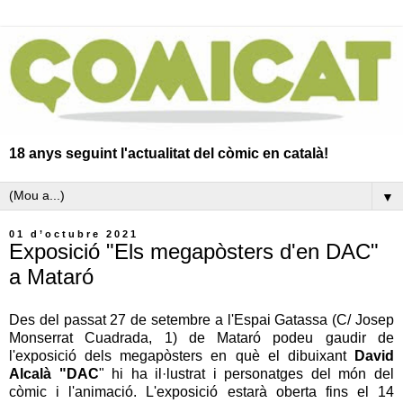
18 anys seguint l'actualitat del còmic en català!
▼
01 d’octubre 2021
Exposició "Els megapòsters d'en DAC"
a Mataró
Des del passat 27 de setembre a l'Espai Gatassa (
C/ Josep
Monserrat Cuadrada, 1
) de Mataró podeu gaudir
de
l'exposició dels megapòsters en què el dibuixant
David
Alcalà "DAC
" hi ha il·lustrat i personatges del món del
còmic i l'animació. L'exposició estarà oberta fins el 14