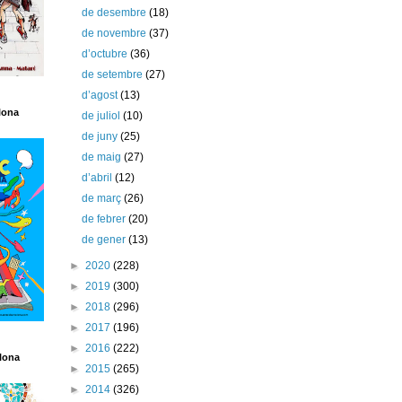
de desembre
(18)
de novembre
(37)
d’octubre
(36)
de setembre
(27)
d’agost
(13)
lona
de juliol
(10)
de juny
(25)
de maig
(27)
d’abril
(12)
de març
(26)
de febrer
(20)
de gener
(13)
►
2020
(228)
►
2019
(300)
►
2018
(296)
►
2017
(196)
►
2016
(222)
lona
►
2015
(265)
►
2014
(326)