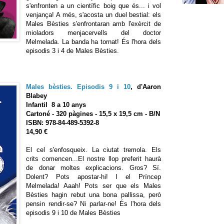
s'enfronten a un científic boig que és... i vol
venjança! A més, s'acosta un duel bestial: els
Males Bèsties s'enfrontaran amb l'exèrcit de
mioladors menjacervells del doctor
Melmelada. La banda ha tornat! És l'hora dels
episodis 3 i 4 de Males Bèsties.
Males bèsties. Episodis 9 i 10
, d'Aaron
Blabey
Infantil 8 a 10 anys
Cartoné - 320 pàgines - 15,5 x 19,5 cm - B/N
ISBN: 978-84-489-5392-8
14,90 €
El cel s'enfosqueix. La ciutat tremola. Els
crits comencen...El nostre llop preferit haurà
de donar moltes explicacions. Gros? Sí.
Dolent? Pots apostar-hi! I el Príncep
Melmelada! Aaah! Pots ser que els Males
Bèsties hagin rebut una bona pallissa, però
pensin rendir-se? Ni parlar-ne! És l'hora dels
episodis 9 i 10 de Males Bèsties