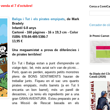
 venda el 7 d'octubre!
Cerca a ComiCa
Baliga i Tut i els pirates empipats
, de Mark
Bradely
Cercador de cò
Infantil 6-8 anys
Cartoné - 160 pàgines - 16 x 19,3 cm - Color
3r Premi Carnet
ISBN: 978-84-489-5386-7
13,95 €
Una megaamistat a prova de diferències i
de pirates terribles!
En Tut i Baliga estan a punt d'emprendre un
viatge èpic; bé, més aviat se'n van de pícnic...
Però, quan es perden, aquests petits monstres
4a Diada del Cò
plens de BONS SENTIMENTS hauran de
Català (2026)
treballar junts. Fiqueu en el sac uns quants
pirates empipats, molts barrets (a en Tut li
encanta un bon barret), més un parell de
desastres, i ja teniu els ingredients per a una
gran GRAN AVENTURA. Esteu preparats per a
una Missió de Rescat basada en els