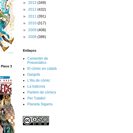
►
2013
(349)
►
2012
(432)
►
2011
(391)
►
2010
(317)
►
2009
(408)
►
2008
(386)
Enllaços
Cementiri de
Pneumàtics
 Piece 3
El còmic en català
Gargots
L'illa de còmic
La batcova
Parlem de còmics
Per Tutatis!
Planeta Sigarra