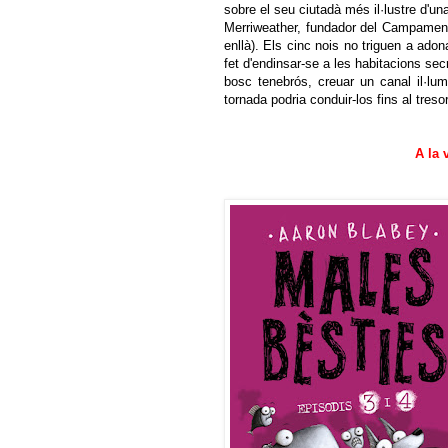
sobre el seu ciutadà més il·lustre d'un
Merriweather, fundador del Campament 
enllà). Els cinc nois no triguen a ado
fet d'endinsar-se a les habitacions sec
bosc tenebrós, creuar un canal il·lum
tornada podria conduir-los fins al tres
A la 