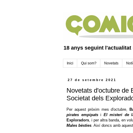
18 anys seguint l'actualitat
Inici
Qui som?
Novetats
Notí
27 de setembre 2021
Novetats d'octubre de B
Societat dels Explorad
Per aquest pròxim mes d'octubre,
B
pirates empipats
i
El misteri de 
Exploradors
, i per altra banda, en v
Males bèsties
. Així doncs amb aquest 