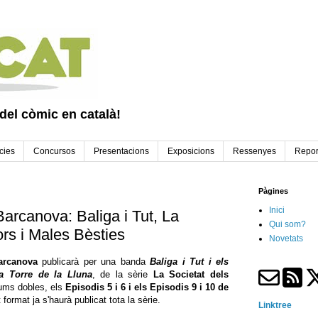
 del còmic en català!
cies
Concursos
Presentacions
Exposicions
Ressenyes
Repor
Pàgines
Inici
arcanova: Baliga i Tut, La
Qui som?
ors i Males Bèsties
Novetats
arcanova
publicarà per una banda
Baliga i Tut i els
la Torre de la Lluna
, de la sèrie
La Societat dels
olums dobles, els
Episodis 5 i 6 i els Episodis 9 i 10
de
format ja s'haurà publicat tota la sèrie.
Linktree