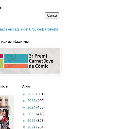
t
mics en català del CNL de Barcelona
 Jove de Còmic 2026
mic en
Arxiu
►
2026
(301)
►
2025
(490)
►
2024
(458)
►
2023
(478)
►
2022
(358)
▼
2021
(264)