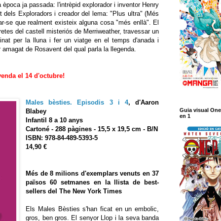
a època ja passada: l'intrèpid explorador i inventor Henry
dels Exploradors i creador del lema: "Plus ultra" (Més
nar-se que realment existeix alguna cosa "més enllà". El
retes del castell misteriós de Merriweather, travessar un
inat per la lluna i fer un viatge en el temps d'anada i
or amagat de Rosavent del qual parla la llegenda.
venda el 14 d'octubre!
Males bèsties. Episodis 3 i 4
, d'Aaron
Guia visual One
Blabey
en 1
Infantil 8 a 10 anys
Cartoné - 288 pàgines - 15,5 x 19,5 cm - B/N
ISBN: 978-84-489-5393-5
14,90 €
Més de 8 milions d'exemplars venuts en 37
països 60 setmanes en la llista de best-
sellers del The New York Times
Els Males Bèsties s'han ficat en un embolic,
gros, ben gros. El senyor Llop i la seva banda