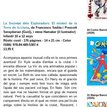
La Societat dels Exploradors: El misteri de la
Torre de la Lluna
, de Francesco Sedita i Prescott
44 Comic Barce
Seraydarian (Guió), i steve Hamaker (il·lustrador)
(2026)
Infantil 10 a 12 anys
Rústic cosit - 176 pàgines - 14 x 21 cm - Color
ISBN: 978-84-489-5387-4
13,95 €
Acompanya aquesta inusual colla en la seva primera
aventura! En Kyle acaba d'arribar a la ciutat i li
encanta dibuixar. La Vic és una animadora popular i
un geni de les matemàtiques, encara que el guarda
en secret. La Beth és una noia callada, apassionada
de la història. Per part seva, En Harry és el graciós
del grup i sempre està fent trucs de màgia amb
l'ajuda del seu pacient col·lega, En Nate. Són cinc
nois que mai no haurien format un grup de manera
31 Manga Barce
natural. Però la casualitat fa que coincideixin en un
(2025)
campament d'estiu en el qual es miren una pel·lícula
antiga sobre la història de la ciutat, Rosavent, i