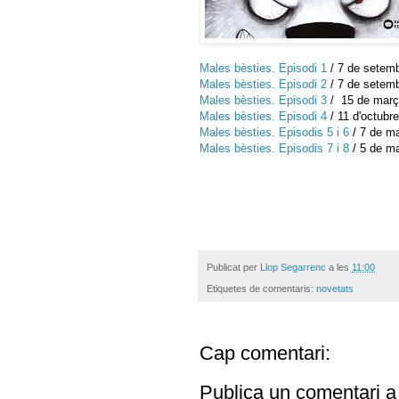
Males bèsties. Episodi 1
/ 7 de setem
Males bèsties. Episodi 2
/ 7 de setem
Males bèsties. Episodi 3
/ 15 de març
Males bèsties. Episodi 4
/ 11 d'octubr
Males bèsties. Episodis 5 i 6
/ 7 de m
Males bèsties. Episodis 7 i 8
/ 5 de m
Publicat per
Llop Segarrenc
a les
11:00
Etiquetes de comentaris:
novetats
Cap comentari:
Publica un comentari a 