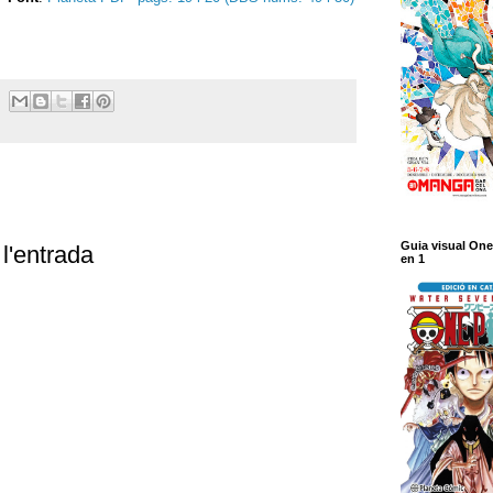
Guia visual One
l'entrada
en 1