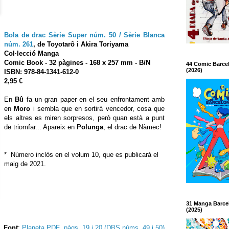
Bola de drac Sèrie Super núm. 50 / Sèrie Blanca
núm. 261
,
de Toyotarô i Akira Toriyama
Col·lecció Manga
Comic Book
- 32 pàgines - 168 x 257 mm - B/N
44 Comic Barce
(2026)
ISBN:
978-84-1341-612-0
2,95 €
En
Bû
fa un gran paper en el seu enfrontament amb
en
Moro
i sembla que en sortirà vencedor, cosa que
els altres es miren sorpresos, però quan està a punt
de triomfar... Apareix en
Polunga
, el drac de Nàmec!
* Número inclòs en el volum 10, que es publicarà el
maig de 2021.
31 Manga Barce
(2025)
Font
:
Planeta PDF pàgs. 19 i 20 (DBS núms. 49 i 50)