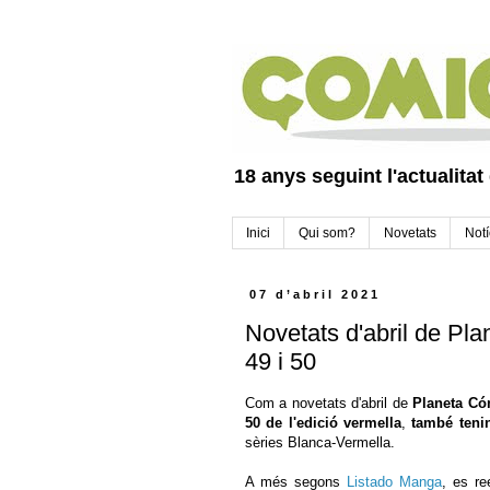
18 anys seguint l'actualitat
Inici
Qui som?
Novetats
Notí
07 d’abril 2021
Novetats d'abril de Pl
49 i 50
Com a novetats d'abril de
Planeta Có
50 de l'edició vermella
,
també teni
sèries Blanca-Vermella.
A més segons
Listado Manga
, es re