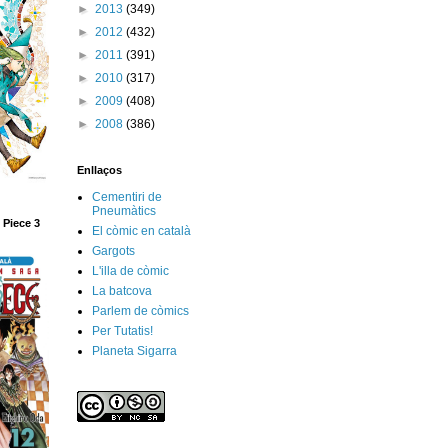
►
2013
(349)
►
2012
(432)
►
2011
(391)
►
2010
(317)
►
2009
(408)
►
2008
(386)
Enllaços
Cementiri de
Pneumàtics
 Piece 3
El còmic en català
Gargots
L'illa de còmic
La batcova
Parlem de còmics
Per Tutatis!
Planeta Sigarra