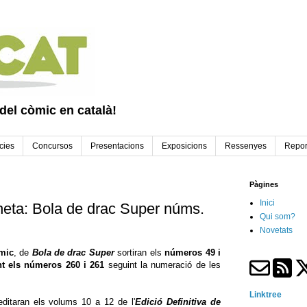
 del còmic en català!
cies
Concursos
Presentacions
Exposicions
Ressenyes
Repor
Pàgines
Inici
aneta: Bola de drac Super núms.
Qui som?
Novetats
mic
, de
Bola de drac Super
sortiran els
números 49 i
nt els números 260 i 261
seguint la numeració de les
Linktree
editaran els volums 10 a 12 de l'
Edició Definitiva de