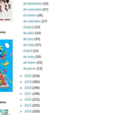
de desembre
(18)
de novembre
(37)
d’octubre
(36)
de setembre
(27)
d’agost
(13)
lona
de juliol
(10)
de juny
(25)
de maig
(27)
d’abril
(12)
de març
(26)
de febrer
(20)
de gener
(13)
►
2020
(228)
►
2019
(300)
►
2018
(296)
►
2017
(196)
►
2016
(222)
lona
►
2015
(265)
►
2014
(326)