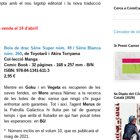
pta amb el nou logotip editorial i la nova traducció
Cerca a ComiCa
 venda el 14 d'abril!
Cercador de cò
3r Premi Carnet
Bola de drac Sèrie Super núm. 49 / Sèrie Blanca
núm. 260
,
de Toyotarô i Akira Toriyama
Col·lecció Manga
Comic Book
- 32
pàgines - 168 x 257 mm - B/N
ISBN:
978-84-1341-611-3
2,95 €
Mentre en
Goku
i en
Vegeta
es recuperen de les
seves ferides, en
Moro
arrasa Nàmec a la recerca
4a Diada del Cò
Català (2026)
de les boles de drac sense que ningú s'hi pugui
enfrontar amb garanties. Tot i així, l'agent
Merus
de
la Patrulla Galàctica hi lluita per tal de guanyar
temps i que arribi el lluitador en qui han posat totes
les esperances: en
Bû
!
* Número inclòs en el volum 10, que es publicarà el
maig de 2021.