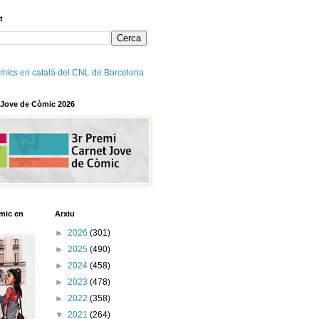
t
mics en català del CNL de Barcelona
 Jove de Còmic 2026
mic en
Arxiu
►
2026
(301)
►
2025
(490)
►
2024
(458)
►
2023
(478)
►
2022
(358)
▼
2021
(264)