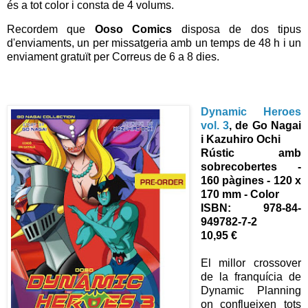
és a tot color i consta de 4 volums.
Recordem que
Ooso Comics
disposa de dos tipus
d'enviaments, un per missatgeria amb un temps de 48 h i un
enviament gratuït per Correus de 6 a 8 dies.
Dynamic Heroes
vol. 3
, de Go Nagai
i Kazuhiro Ochi
Rústic amb
sobrecobertes -
160 pàgines - 120 x
170 mm - Color
ISBN: 978-84-
949782-7-2
10,95 €
El millor crossover
de la franquícia de
Dynamic Planning
on conflueixen tots