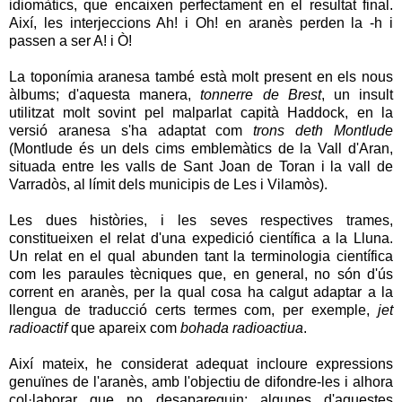
idiomàtics, que encaixen perfectament en el resultat final.
Així, les interjeccions Ah! i Oh! en aranès perden la -h i
passen a ser A! i Ò!
La toponímia aranesa també està molt present en els nous
àlbums; d'aquesta manera,
tonnerre de Brest
, un insult
utilitzat molt sovint pel malparlat capità Haddock, en la
versió aranesa s'ha adaptat com
trons deth Montlude
(Montlude és un dels cims emblemàtics de la Vall d'Aran,
situada entre les valls de Sant Joan de Toran i la vall de
Varradòs, al límit dels municipis de Les i Vilamòs).
Les dues històries, i les seves respectives trames,
constitueixen el relat d'una expedició científica a la Lluna.
Un relat en el qual abunden tant la terminologia científica
com les paraules tècniques que, en general, no són d'ús
corrent en aranès, per la qual cosa ha calgut adaptar a la
llengua de traducció certs termes com, per exemple,
jet
radioactif
que apareix com
bohada radioactiua
.
Així mateix, he considerat adequat incloure expressions
genuïnes de l'aranès, amb l'objectiu de difondre-les i alhora
col·laborar que no desapareguin; algunes d'aquestes