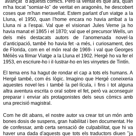
"avançat" d'aquests còmics. Però la veritat és que ara, quan
m'ha tocat "somiar-lo" de veritat en aragonès, he descobert
coses que m'han meravellat. Estem parlant d'un viatge a la
Lluna, el 1950, quan l'home encara no havia arribat a la
Lluna ni a l'espai. Val que el visionari Jules Verne ja ho
havia manat el 1865 i el 1870; val que el precursor Wells, un
dels més destacats autors de l'anomenada novel·la
d'anticipació, també ho havia fet -a més, i curiosament, des
de Florida, com en el món real de 1969- i val que Georges
Méliès va filmar Viatge a la Lluna el 1902. Hergé ho va fer el
1953, en escriure-ho i il·lustrar-ho en les vinyetes de Tintín.
El tema ens ha hagut de rondar el cap a tots els humans. A
Hergé també, com és lògic. Imagino que Hergé coneixeria
aquestes novel·les i també la pel·lícula, i fins i tot alguna
altra aventura escrita o oral sobre el fet, però va aconseguir
preparar i enviar als protagonistes dels seus còmics amb
una precisió magistral.
Com he dit abans, el nostre autor va crear tot un món amb
bones dosis de suspens, gran habilitat i ben documentat. He
de confessar, amb certa sensació de culpabilitat, que hi va
haver una dada d'aquests que tots els traductors diuen "ja