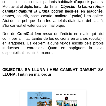
col·leccionistes com als parlants habituals d'aquests parlars.
Molt aviat el díptic lunar de Tintín,
Objectiu: la Lluna
i
Hem
caminat damunt la Lluna
podran llegir-se en aragonès,
aranès, asturià, basc, castúo, mallorquí (salat) i en gallec.
Així doncs pel que fa a les varietats dialectals del català,
s'ha canviat el valencià pel mallorquí.
Des de
ComiCat
fem ressò de l'edició en mallorquí així
com, per afinitat, també de les edicions en aranès (occità) i
en aragonès. Us deixem alguns textos escrits pels propis
traductors i correctors. Quan en sapiguem la seva
disponibilitat, us n'informarem.
OBJECTIU: SA LLUNA i HEM CAMINAT DAMUNT SA
LLUNA, Tintín en mallorquí