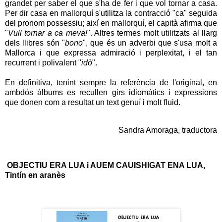
grandet per saber el que s'ha de fer i que vol tornar a casa.
Per dir casa en mallorquí s'utilitza la contracció "ca" seguida
del pronom possessiu; així en mallorquí, el capità afirma que
"
Vull tornar a ca meva!
". Altres termes molt utilitzats al llarg
dels llibres són "
bono
", que és un adverbi que s'usa molt a
Mallorca i que expressa admiració i perplexitat, i el tan
recurrent i polivalent "
idò
".
En definitiva, tenint sempre la referència de l'original, en
ambdós àlbums es recullen girs idiomàtics i expressions
que donen com a resultat un text genuí i molt fluid.
Sandra Amoraga, traductora
OBJECTIU ERA LUA i AUEM CAUISHIGAT ENA LUA,
Tintín en aranès