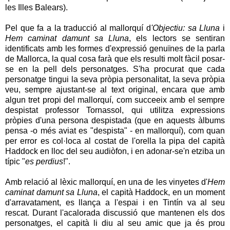
les Illes Balears).
Pel que fa a la traducció al mallorquí d
'Objectiu: sa Lluna
i
Hem caminat damunt sa Lluna
, els lectors se sentiran
identificats amb les formes d'expressió genuïnes de la parla
de Mallorca, la qual cosa farà que els resulti molt fàcil posar-
se en la pell dels personatges. S'ha procurat que cada
personatge tingui la seva pròpia personalitat, la seva pròpia
veu, sempre ajustant-se al text original, encara que amb
algun tret propi del mallorquí, com succeeix amb el sempre
despistat professor Tornassol, qui utilitza expressions
pròpies d'una persona despistada (que en aquests àlbums
pensa -o més aviat es "despista" - en mallorquí), com quan
per error es col·loca al costat de l'orella la pipa del capità
Haddock en lloc del seu audiòfon, i en adonar-se'n etziba un
típic "
es perdius
!".
Amb relació al lèxic mallorquí, en una de les vinyetes d'
Hem
caminat damunt sa Lluna
, el capità Haddock, en un moment
d'arravatament, es llança a l'espai i en Tintín va al seu
rescat. Durant l'acalorada discussió que mantenen els dos
personatges, el capità li diu al seu amic que ja és prou