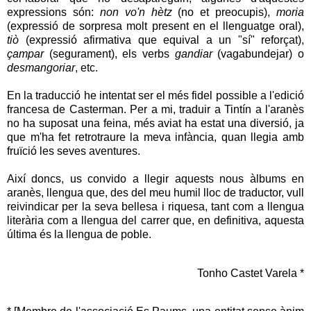
expressions són:
non vo'n hètz
(no et preocupis),
moria
(expressió de sorpresa molt present en el llenguatge oral),
tiò
(expressió afirmativa que equival a un "sí" reforçat),
çampar
(segurament), els verbs
gandiar
(vagabundejar) o
desmangoriar
, etc.
En la traducció he intentat ser el més fidel possible a l'edició
francesa de Casterman. Per a mi, traduir a Tintín a l'aranès
no ha suposat una feina, més aviat ha estat una diversió, ja
que m'ha fet retrotraure la meva infància, quan llegia amb
fruïció les seves aventures.
Així doncs, us convido a llegir aquests nous àlbums en
aranès, llengua que, des del meu humil lloc de traductor, vull
reivindicar per la seva bellesa i riquesa, tant com a llengua
literària com a llengua del carrer que, en definitiva, aquesta
última és la llengua de poble.
Tonho Castet Varela *