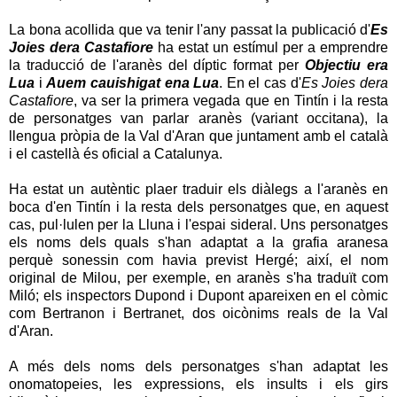
La bona acollida que va tenir l'any passat la publicació d'
Es
Joies dera Castafiore
ha estat un estímul per a emprendre
la traducció de l'aranès del díptic format per
Objectiu era
Lua
i
Auem cauishigat ena Lua
. En el cas d'
Es Joies dera
Castafiore
, va ser la primera vegada que en Tintín i la resta
de personatges van parlar aranès (variant occitana), la
llengua pròpia de la Val d'Aran que juntament amb el català
i el castellà és oficial a Catalunya.
Ha estat un autèntic plaer traduir els diàlegs a l'aranès en
boca d'en Tintín i la resta dels personatges que, en aquest
cas, pul·lulen per la Lluna i l'espai sideral. Uns personatges
els noms dels quals s'han adaptat a la grafia aranesa
perquè sonessin com havia previst Hergé; així, el nom
original de Milou, per exemple, en aranès s'ha traduït com
Miló; els inspectors Dupond i Dupont apareixen en el còmic
com Bertranon i Bertranet, dos oicònims reals de la Val
d'Aran.
A més dels noms dels personatges s'han adaptat les
onomatopeies, les expressions, els insults i els girs