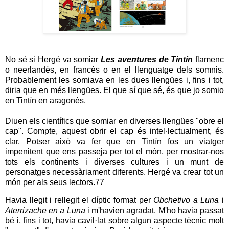
No sé si Hergé va somiar
Les aventures de Tintín
flamenc
o neerlandès, en francès o en el llenguatge dels somnis.
Probablement les somiava en les dues llengües i, fins i tot,
diria que en més llengües. El que sí que sé, és que jo somio
en Tintín en aragonès.
Diuen els científics que somiar en diverses llengües "obre el
cap". Compte, aquest obrir el cap és intel·lectualment, és
clar. Potser això va fer que en Tintín fos un viatger
impenitent que ens passeja per tot el món, per mostrar-nos
tots els continents i diverses cultures i un munt de
personatges necessàriament diferents. Hergé va crear tot un
món per als seus lectors.77
Havia llegit i rellegit el díptic format per
Obchetivo a Luna
i
Aterrizache en a Luna
i m'havien agradat. M'ho havia passat
bé i, fins i tot, havia cavil·lat sobre algun aspecte tècnic molt