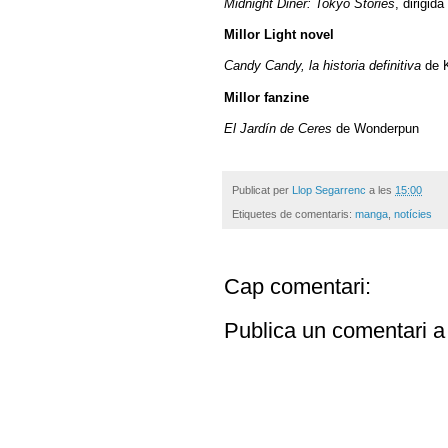
Midnight Diner: Tokyo Stories
, dirigid
Millor Light novel
Candy Candy, la historia definitiva
de K
Millor fanzine
El Jardín de Ceres
de Wonderpun
Publicat per
Llop Segarrenc
a les
15:00
Etiquetes de comentaris:
manga
,
notícies
Cap comentari:
Publica un comentari a 