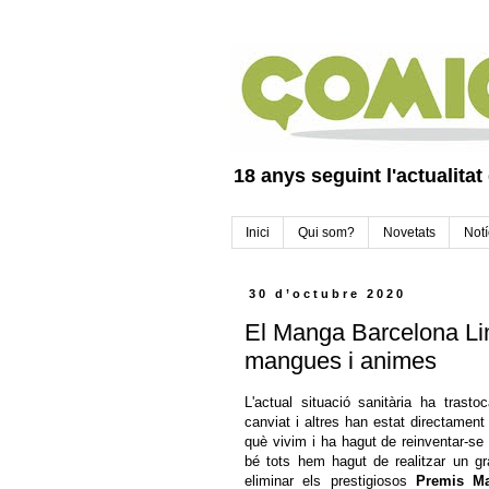
18 anys seguint l'actualitat
Inici
Qui som?
Novetats
Notí
30 d’octubre 2020
El Manga Barcelona Lim
mangues i animes
L'actual situació sanitària ha trast
canviat i altres han estat directament
què vivim i ha hagut de reinventar-se
bé tots hem hagut de realitzar un g
eliminar els prestigiosos
Premis M