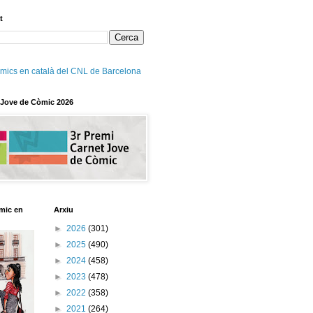
t
mics en català del CNL de Barcelona
 Jove de Còmic 2026
mic en
Arxiu
►
2026
(301)
►
2025
(490)
►
2024
(458)
►
2023
(478)
►
2022
(358)
►
2021
(264)