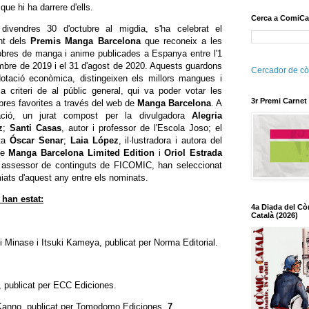
ue hi ha darrere d'ells.
Cerca a ComiCa
divendres 30 d'octubre al migdia, s'ha celebrat el
ent dels
Premis Manga Barcelona
que reconeix a les
 obres de manga i anime publicades a Espanya entre l'1
mbre de 2019 i el 31 d'agost de 2020. Aquests guardons
Cercador de cò
otació econòmica, distingeixen els millors mangues i
a criteri de al públic general, qui va poder votar les
3r Premi Carnet
bres favorites a través del web de
Manga Barcelona
. A
ació, un jurat compost per la divulgadora
Alegria
z
;
Santi Casas
, autor i professor de l'Escola Joso; el
sta
Óscar Senar
;
Laia López
, il·lustradora i autora del
 de
Manga Barcelona Limited Edition
i
Oriol Estrada
 assessor de continguts de FICOMIC, han seleccionat
iats d'aquest any entre els nominats.
 han estat:
4a Diada del Cò
Català (2026)
 Minase i Itsuki Kameya, publicat per Norma Editorial.
 publicat per ECC Ediciones.
anno, publicat per Tomodomo Ediciones.
7