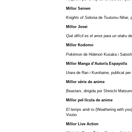
Millor Seinen
Knights of Sidonia
de Tsutomu Nihei, p
Millor Josei
Qué difícil es el amor para un otaku
de
Millor Kodomo
Pokémon
de Hidenori Kusaka i Satosh
Millor Manga d’Autor/a Espayol/a
Urara
de Ran i Kurohaine, publicat per 
Millor sèrie de anime
Beastars
, dirigida por Shinichi Matsumi
Millor pel·lícula de anime
El temps amb tu
(Weathering with you),
Visión.
Millor Live Action