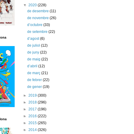
▼
2020
(228)
de desembre
(11)
de novembre
(26)
d’octubre
(33)
de setembre
(22)
lona
d’agost
(6)
de juliol
(12)
de juny
(22)
de maig
(22)
d’abril
(12)
de març
(21)
de febrer
(22)
de gener
(19)
►
2019
(300)
►
2018
(296)
►
2017
(196)
►
2016
(222)
lona
►
2015
(265)
►
2014
(326)