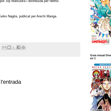
a por Joji Matsuoka i distribuïda per Netflix.
eiko Nagita, publicat per Arechi Manga.
Guia visual One
en 1
l'entrada