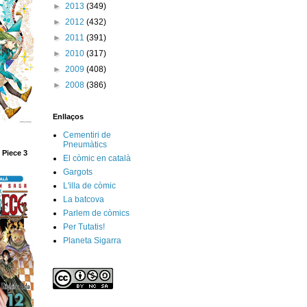
►
2013
(349)
►
2012
(432)
►
2011
(391)
►
2010
(317)
►
2009
(408)
►
2008
(386)
Enllaços
Cementiri de
Pneumàtics
 Piece 3
El còmic en català
Gargots
L'illa de còmic
La batcova
Parlem de còmics
Per Tutatis!
Planeta Sigarra