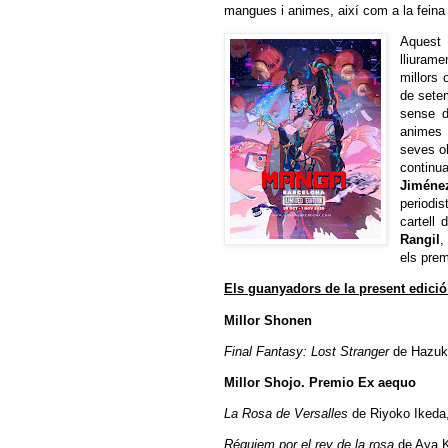
mangues i animes, així com a la feina q
Aquest 
lliuram
millors
de sete
sense d
animes 
seves o
continu
Jiméne
periodi
cartell
Rangil
,
els prem
Els guanyadors de la present edició
Millor Shonen
Final Fantasy: Lost Stranger
de Hazuki
Millor Shojo. Premio Ex aequo
La Rosa de Versalles
de Riyoko Ikeda,
Réquiem por el rey de la rosa
de Aya K