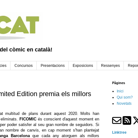
 del còmic en català!
cies
Concursos
Presentacions
Exposicions
Ressenyes
Repor
Pàgines
Inici
ited Edition premia els millors
Qui som?
Novetats
ocat multitud de plans durant aquest 2020. Molts han
 eliminats.
FICOMIC
és conscient d'aquest moment en
 per poder satisfer al seu gran nombre de seguidors. Si
ran nombre de canvis, en cap moment s'han plantejat
Linktree
anga Barcelona
que cada any atorguen als millors