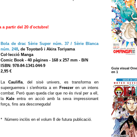
 a partir del 20 d'octubre!
Bola de drac Sèrie Super núm. 37 / Sèrie Blanca
núm. 248
,
de Toyotarô i Akira Toriyama
Col·lecció Manga
Comic Book
- 40
pàgines - 168 x 257 mm - B/N
ISBN:
978-84-1341-044-9
Guia visual One
2,95 €
en 1
La
Caulifla
, del sisè univers, es transforma en
superguerrera i s'enfronta a en
Freezer
en un intens
combat. Però quan queda clar que no és rival per a ell,
la
Kale
entra en acció amb la seva impressionant
força, fins ara desconeguda!
* Número inclòs en el volum 8 de futura publicació.