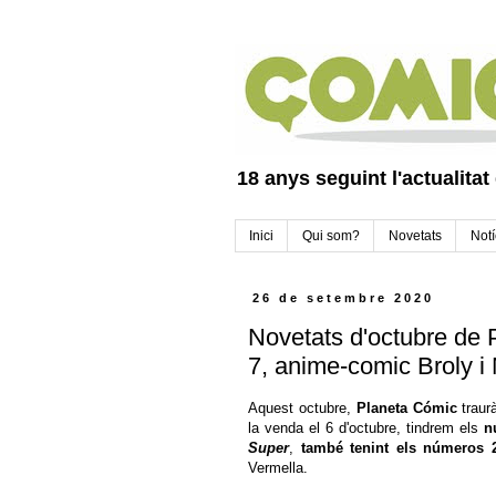
18 anys seguint l'actualitat
Inici
Qui som?
Novetats
Notí
26 de setembre 2020
Novetats d'octubre de 
7, anime-comic Broly i
Aquest octubre,
Planeta Cómic
traurà
la venda el 6 d'octubre, tindrem els
n
Super
,
també tenint els números 
Vermella.