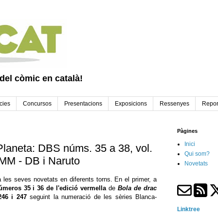
 del còmic en català!
cies
Concursos
Presentacions
Exposicions
Ressenyes
Repor
Pàgines
Inici
Planeta: DBS núms. 35 a 38, vol.
Qui som?
 MM - DB i Naruto
Novetats
 les seves novetats en diferents torns. En el primer, a
úmeros 35 i 36 de l'edició vermella
de
Bola de drac
246 i 247
seguint la numeració de les sèries Blanca-
Linktree