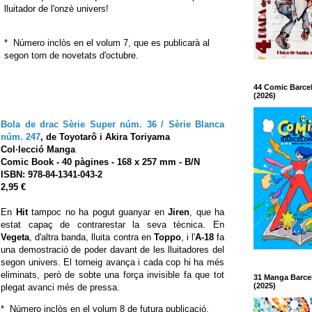
lluitador de l'onzè univers!
* Número inclòs en el volum 7, que es publicarà al
segon torn de novetats d'octubre.
44 Comic Barce
(2026)
Bola de drac Sèrie Super núm. 36 / Sèrie Blanca
núm. 247
,
de Toyotarô i Akira Toriyama
Col·lecció Manga
Comic Book
- 40 pàgines - 168 x 257 mm - B/N
ISBN:
978-84-1341-043-2
2,95 €
En
Hit
tampoc no ha pogut guanyar en
Jiren
, que ha
estat capaç de contrarestar la seva tècnica. En
Vegeta
, d'altra banda, lluita contra en
Toppo
, i l'
A-18
fa
una demostració de poder davant de les lluitadores del
segon univers. El torneig avança i cada cop hi ha més
eliminats, però de sobte una força invisible fa que tot
31 Manga Barce
(2025)
plegat avanci més de pressa.
* Número inclòs en el volum 8 de futura publicació.