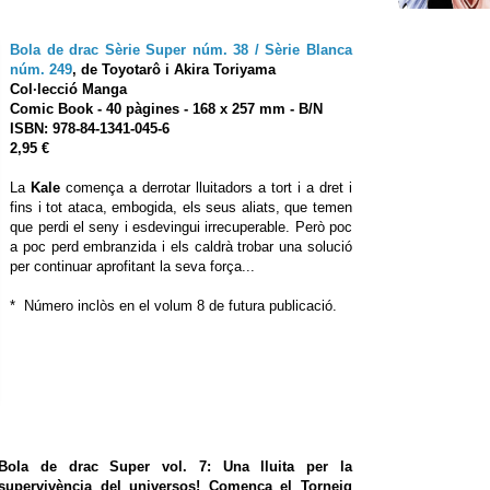
Bola de drac Sèrie Super núm. 38 / Sèrie Blanca
núm. 249
,
de Toyotarô i Akira Toriyama
Col·lecció Ma
nga
Comic Book
- 40 pàgines - 168 x 257 mm - B/N
ISBN:
978-84-1341-045-6
2,95 €
La
Kale
comença a derrotar lluitadors a tort i a dret i
fins i tot ataca, embogida, els seus aliats, que temen
que perdi el seny i esdevingui irrecuperable. Però poc
a poc perd embranzida i els caldrà trobar una solució
per continuar aprofitant la seva força...
* Número inclòs en el volum 8 de futura publicació.
Bola de drac Super vol. 7: Una lluita per la
supervivència del universos! Comença el Torneig