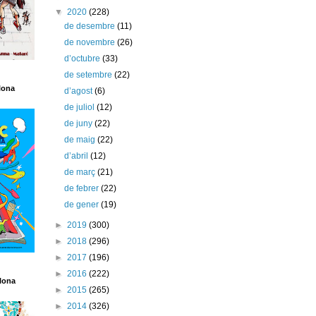
▼
2020
(228)
de desembre
(11)
de novembre
(26)
d’octubre
(33)
de setembre
(22)
lona
d’agost
(6)
de juliol
(12)
de juny
(22)
de maig
(22)
d’abril
(12)
de març
(21)
de febrer
(22)
de gener
(19)
►
2019
(300)
►
2018
(296)
►
2017
(196)
►
2016
(222)
lona
►
2015
(265)
►
2014
(326)