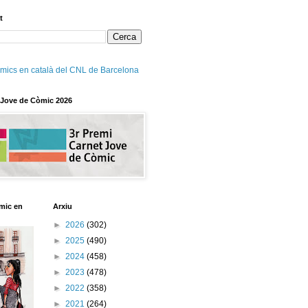
t
mics en català del CNL de Barcelona
 Jove de Còmic 2026
mic en
Arxiu
►
2026
(302)
►
2025
(490)
►
2024
(458)
►
2023
(478)
►
2022
(358)
►
2021
(264)