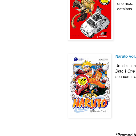
enemics. 
catalans.
Naruto
vol.
Un dels sh
Drac
i
One 
seu camí a 
*Promoció 