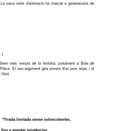
La seva sèrie d'animació ha marcat a generacions de
 1
ônen més venuts de la història, juntament a
Bola de
Piece
. El seu argument gira envers d'un jove ninja, i el
l'èxit.
*Tirada limitada sense sobrecobertes.
fins a esgotar existències.