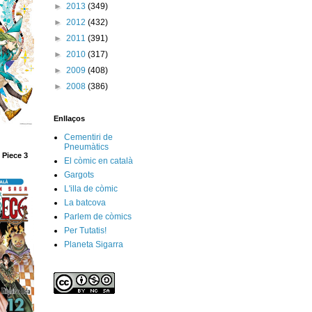
►
2013
(349)
►
2012
(432)
►
2011
(391)
►
2010
(317)
►
2009
(408)
►
2008
(386)
Enllaços
Cementiri de
Pneumàtics
 Piece 3
El còmic en català
Gargots
L'illa de còmic
La batcova
Parlem de còmics
Per Tutatis!
Planeta Sigarra