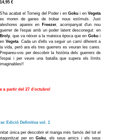
14,95 €
S'ha acabat el Torneig del Poder i en
Goku
i en
Vegeta
es moren de ganes de trobar nous estímuls. Just
aleshores apareix en
Freezer
, acompanyat d'un nou
guerrer de l'espai amb un poder latent desconegut: en
Broly
, que va néixer a la mateixa època que en
Goku
i
en
Vegeta
. Cada un d'ells va seguir un camí diferent a
la vida, però ara els tres guerrers es veuran les cares.
Prepareu-vos per descobrir la història dels guerrers de
l'espai i per veure una batalla que supera els límits
imaginables!!
 a partir del 27 d'octubre!
ac Edició Definitiva vol. 1
nitat única per descobrir el manga més famós del tot el
otagonitzat per en
Goku
, els seus amics i els seus