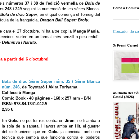
 els
números 37 i 38 de l'edició vermella
de
Bola de
Cerca a ComiCa
os 248 i 249
seguint la numeració de les sèries Blanca-
e
Bola de drac Super
, en el qual comença el Torneig del
lícula de la franquícia,
Dragon Ball Super: Broly
.
e cara el 27 d'octubre, hi ha altre cop la
Manga Mania
,
Cercador de cò
leccions surten en un format més senzill a preu reduït.
 Definitiva
i
Naruto
.
3r Premi Carnet
a a partir del 6 d'octubre!
Bola de drac Sèrie Super núm. 35 / Sèrie Blanca
núm. 246
,
de Toyotarô i Akira Toriyama
Col·lecció Manga
4a Diada del Cò
Català (2026)
Comic Book
- 40
pàgines - 168 x 257 mm - B/N
ISBN:
978-84-1341-042-5
2,95 €
En
Goku
no pot fer res contra en
Jiren
, no li arriba a
la sola de la sabata, i llavors arriba en
Hit
, el guerrer
del sisè univers que en
Goku
ja coneixia, amb una
tècnica que sembla que funciona contra el poderós