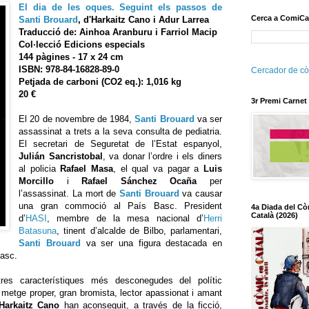
El dia de les oques. Seguint els passos de
Cerca a ComiCa
Santi Brouard
, d'Harkaitz Cano i Adur Larrea
Traducció de: Ainhoa Aranburu i Farriol Macip
Col·lecció Edicions especials
144 pàgines - 17 x 24 cm
ISBN: 978-84-16828-89-0
Cercador de cò
Petjada de carboni (CO2 eq.): 1,016 kg
20 €
3r Premi Carnet
El 20 de novembre de 1984,
Santi Brouard
va ser
assassinat a trets a la seva consulta de pediatria.
El secretari de Seguretat de l’Estat espanyol,
Julián Sancristobal
, va donar l’ordre i els diners
al policia
Rafael Masa
, el qual va pagar a
Luis
Morcillo
i
Rafael Sánchez Ocaña
per
l’assassinat. La mort de
Santi Brouard
va causar
una gran commoció al País Basc. President
4a Diada del Cò
Català (2026)
d’
HASI
, membre de la mesa nacional d’
Herri
Batasuna
, tinent d’alcalde de Bilbo, parlamentari,
Santi Brouard
va ser una figura destacada en
Basc.
res característiques més desconegudes del polític
i metge proper, gran bromista, lector apassionat i amant
Harkaitz Cano
han aconseguit, a través de la ficció,