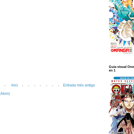
Guia visual One
en 1
Inici
Entrada més antiga
(Atom)