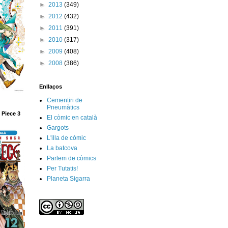
►
2013
(349)
►
2012
(432)
►
2011
(391)
►
2010
(317)
►
2009
(408)
►
2008
(386)
Enllaços
Cementiri de
Pneumàtics
 Piece 3
El còmic en català
Gargots
L'illa de còmic
La batcova
Parlem de còmics
Per Tutatis!
Planeta Sigarra