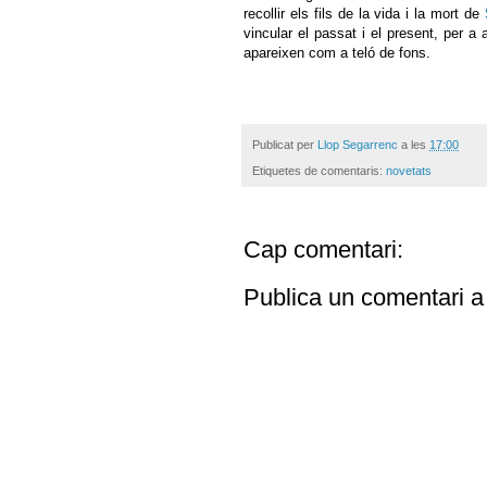
recollir els fils de la vida i la mort de
vincular el passat i el present, per a 
apareixen com a teló de fons.
Publicat per
Llop Segarrenc
a les
17:00
Etiquetes de comentaris:
novetats
Cap comentari:
Publica un comentari a 