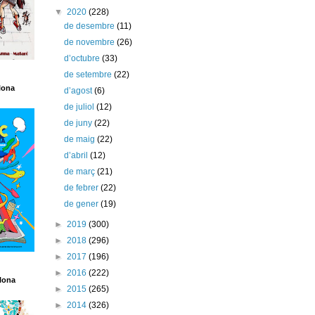
▼
2020
(228)
de desembre
(11)
de novembre
(26)
d’octubre
(33)
de setembre
(22)
lona
d’agost
(6)
de juliol
(12)
de juny
(22)
de maig
(22)
d’abril
(12)
de març
(21)
de febrer
(22)
de gener
(19)
►
2019
(300)
►
2018
(296)
►
2017
(196)
►
2016
(222)
lona
►
2015
(265)
►
2014
(326)