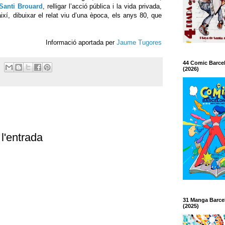
Santi Brouard
, relligar l’acció pública i la vida privada,
així, dibuixar el relat viu d’una època, els anys 80, que
Informació aportada per
Jaume Tugores
44 Comic Barce
(2026)
l'entrada
31 Manga Barce
(2025)