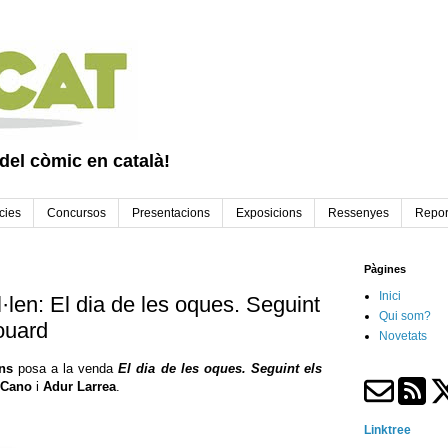
 del còmic en català!
cies
Concursos
Presentacions
Exposicions
Ressenyes
Repor
Pàgines
Inici
len: El dia de les oques. Seguint
Qui som?
ouard
Novetats
ns
posa a la venda
El dia de les oques. Seguint els
 Cano
i
Adur Larrea
.
Linktree