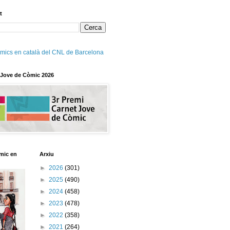
t
mics en català del CNL de Barcelona
 Jove de Còmic 2026
mic en
Arxiu
►
2026
(301)
►
2025
(490)
►
2024
(458)
►
2023
(478)
►
2022
(358)
►
2021
(264)