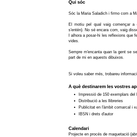
Qui sóc
Sóc la Maria Saladich i firmo com a M
El motiu pel qual vaig començar a d
s'entén). No sé encara com, vaig disse
I alhora a posar-hi les reflexions que
vides.
Sempre m'encanta quan la gent se sen
part de mi en aquests dibuixos.
Si voleu saber més, trobareu informació 
A què destinarem les vostres ap
Impressió de 150 exemplars del l
Distribució a les llibreries
Publicitat en l'àmbit comarcal i 
IBSN i drets d'autor
Calendari
Projecte en procés de maquetació (abr