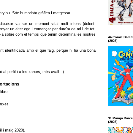
arylou. Sóc humorista gràfica i metgessa.
ibuixar va ser un moment vital molt intens (dolent,
nyar un alter ego i començar per riure'm de mi i de tot.
 feia sobre com el temps que tenim determina les nostres
44 Comic Barce
(2026)
t identificada amb el que faig, perquè hi ha una bona
al perfil i a les xarxes, més avall. :)
ortacions
libre
xarxes
31 Manga Barce
(2025)
il i maig 2020).