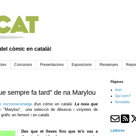
 del còmic en català!
cies
Concursos
Presentacions
Exposicions
Ressenyes
Repor
Pàgines
Inici
ue sempre fa tard" de na Marylou
Qui som?
Novetats
e micromecenatge
d'un còmic en català:
La noia que
h
"Marylou", una selecció de dibuixos i vinyetes de
gràfic en femení i en català.
Linktree
Des que et lleves fins que te'n vas a