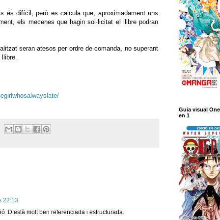
s és difícil, però es calcula que, aproximadament uns
ment, els mecenes que hagin sol·licitat el llibre podran
onalitzat seran atesos per ordre de comanda, no superant
llibre.
egirlwhosalwayslate/
Guia visual One
en 1
es 22:13
ió :D està molt ben referenciada i estructurada.