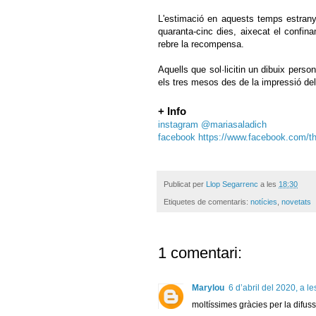
L'estimació en aquests temps estrany
quaranta-cinc dies, aixecat el confina
rebre la recompensa.
Aquells que sol·licitin un dibuix pers
els tres mesos des de la impressió del 
+ Info
instagram @mariasaladich
facebook https://www.facebook.com/th
Publicat per
Llop Segarrenc
a les
18:30
Etiquetes de comentaris:
notícies
,
novetats
1 comentari:
Marylou
6 d’abril del 2020, a l
moltíssimes gràcies per la difuss