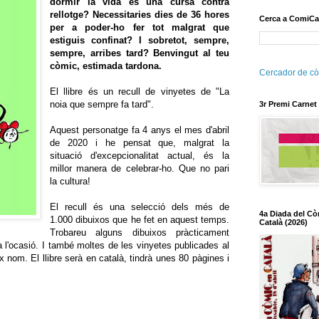
dormir la vida és una cursa contra
rellotge? Necessitaries dies de 36 hores
Cerca a ComiCa
per a poder-ho fer tot malgrat que
estiguis confinat? I sobretot, sempre,
sempre, arribes tard? Benvingut al teu
còmic, estimada tardona.
Cercador de cò
El llibre és un recull de vinyetes de "La
noia que sempre fa tard".
3r Premi Carnet
Aquest personatge fa 4 anys el mes d'abril
de 2020 i he pensat que, malgrat la
situació d'excepcionalitat actual, és la
millor manera de celebrar-ho. Que no pari
la cultura!
El recull és una selecció dels més de
4a Diada del Cò
1.000 dibuixos que he fet en aquest temps.
Català (2026)
Trobareu alguns dibuixos pràcticament
 a l'ocasió. I també moltes de les vinyetes publicades al
 nom. El llibre serà en català, tindrà unes 80 pàgines i