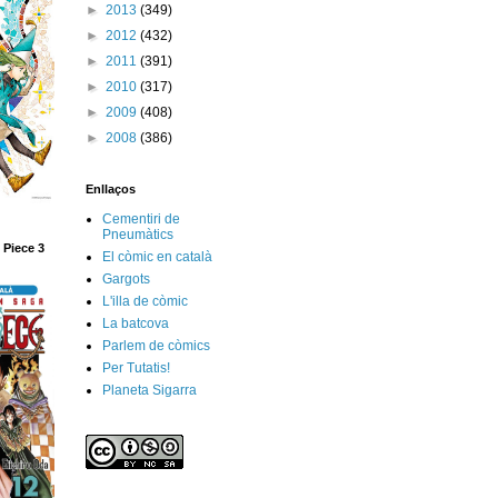
►
2013
(349)
►
2012
(432)
►
2011
(391)
►
2010
(317)
►
2009
(408)
►
2008
(386)
Enllaços
Cementiri de
Pneumàtics
 Piece 3
El còmic en català
Gargots
L'illa de còmic
La batcova
Parlem de còmics
Per Tutatis!
Planeta Sigarra