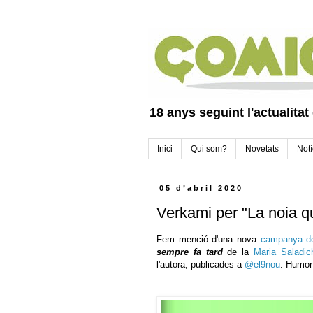
18 anys seguint l'actualitat
Inici
Qui som?
Novetats
Notí
05 d’abril 2020
Verkami per "La noia q
Fem menció d'una nova
campanya d
sempre fa tard
de la
Maria Saladic
l'autora, publicades a
@
el9nou
. Humor 