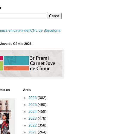
t
mics en català del CNL de Barcelona
 Jove de Còmic 2026
mic en
Arxiu
►
2026
(302)
►
2025
(490)
►
2024
(458)
►
2023
(478)
►
2022
(358)
►
2021
(264)