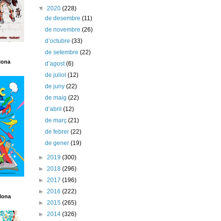
▼
2020
(228)
de desembre
(11)
de novembre
(26)
d’octubre
(33)
de setembre
(22)
lona
d’agost
(6)
de juliol
(12)
de juny
(22)
de maig
(22)
d’abril
(12)
de març
(21)
de febrer
(22)
de gener
(19)
►
2019
(300)
►
2018
(296)
►
2017
(196)
►
2016
(222)
lona
►
2015
(265)
►
2014
(326)