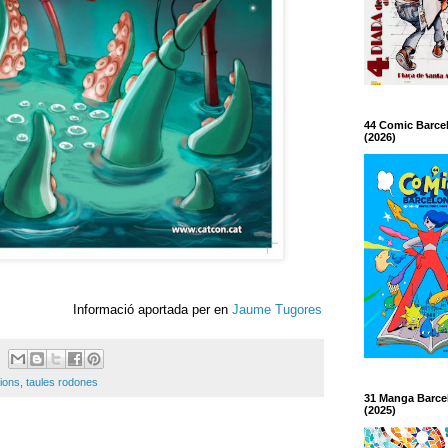
44 Comic Barce
(2026)
Informació aportada per en
Jaume Tugores
ions
,
taules rodones
31 Manga Barce
(2025)