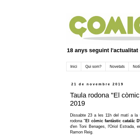
18 anys seguint l'actualitat
Inici
Qui som?
Novetats
Notí
21 de novembre 2019
Taula rodona "El còmic 
2019
Dissabte 23 a les 11h del matí a la
rodona "
El còmic fantàstic català: 
d'en Toni Benages, l'Oriol Estrada, 
Ramon Reig.