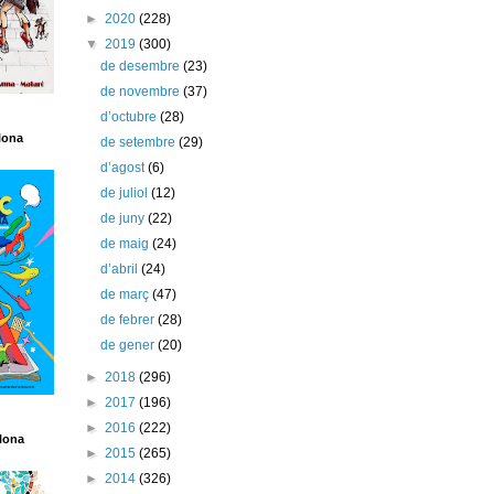
►
2020
(228)
▼
2019
(300)
de desembre
(23)
de novembre
(37)
d’octubre
(28)
lona
de setembre
(29)
d’agost
(6)
de juliol
(12)
de juny
(22)
de maig
(24)
d’abril
(24)
de març
(47)
de febrer
(28)
de gener
(20)
►
2018
(296)
►
2017
(196)
►
2016
(222)
lona
►
2015
(265)
►
2014
(326)