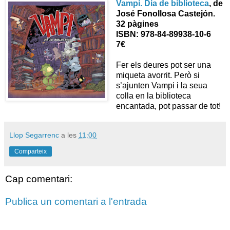
Vampi. Dia de biblioteca
, de
José Fonollosa Castejón.
32 pàgines
ISBN: 978-84-89938-10-6
7€
Fer els deures pot ser una
miqueta avorrit. Però si
s’ajunten Vampi i la seua
colla en la biblioteca
encantada, pot passar de tot!
Llop Segarrenc
a les
11:00
Comparteix
Cap comentari:
Publica un comentari a l'entrada