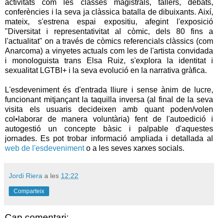
activitats com les classes magistrals, tallers, debats,
conferències i la seva ja clàssica batalla de dibuixants. Així,
mateix, s'estrena espai expositiu, afegint l'exposició
"Diversitat i representativitat al còmic, dels 80 fins a
l'actualitat" on a través de còmics referencials clàssics (com
Anarcoma) a vinyetes actuals com les de l'artista convidada
i monologuista trans Elsa Ruiz, s'explora la identitat i
sexualitat LGTBI+ i la seva evolució en la narrativa gràfica.
L'esdeveniment és d'entrada lliure i sense ànim de lucre,
funcionant mitjançant la taquilla inversa (al final de la seva
visita els usuaris decideixen amb quant poden/volen
col•laborar de manera voluntària) fent de l'autoedició i
autogestió un concepte bàsic i palpable d'aquestes
jornades. Es pot trobar informació ampliada i detallada al
web de l'esdeveniment
o a les seves xarxes socials.
Jordi Riera
a les
12:22
Comparteix
Cap comentari: