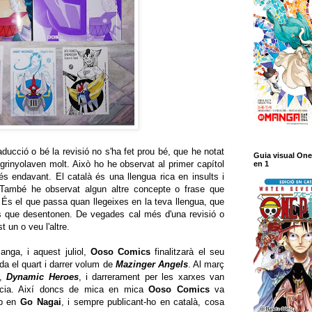
aducció o bé la revisió no s'ha fet prou bé, que he notat
Guia visual One
grinyolaven molt. Això ho he observat al primer capítol
en 1
 endavant. El català és una llengua rica en insults i
 També he observat algun altre concepte o frase que
r. És el que passa quan llegeixes en la teva llengua, que
ses que desentonen. De vegades cal més d'una revisió o
 un o veu l'altre.
nga, i aquest juliol,
Ooso Comics
finalitzarà el seu
da el quart i darrer volum de
Mazinger Angels
. Al març
a,
Dynamic Heroes
, i darrerament per les xarxes van
ència. Així doncs de mica en mica
Ooso Comics
va
mb en
Go Nagai
, i sempre publicant-ho en català, cosa