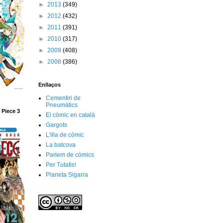
►
2013
(349)
►
2012
(432)
►
2011
(391)
►
2010
(317)
►
2009
(408)
►
2008
(386)
Enllaços
Cementiri de
Pneumàtics
 Piece 3
El còmic en català
Gargots
L'illa de còmic
La batcova
Parlem de còmics
Per Tutatis!
Planeta Sigarra