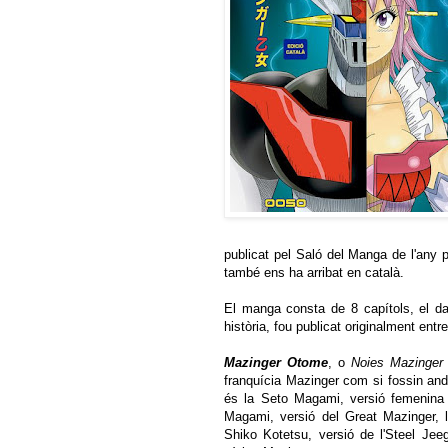
publicat pel Saló del Manga de l'any 
també ens ha arribat en català.
El manga consta de 8 capítols, el da
història, fou publicat originalment entre
Mazinger Otome
, o
Noies Mazinger
franquícia Mazinger com si fossin an
és la Seto Magami, versió femenina 
Magami, versió del Great Mazinger, l
Shiko Kotetsu, versió de l'Steel Jee