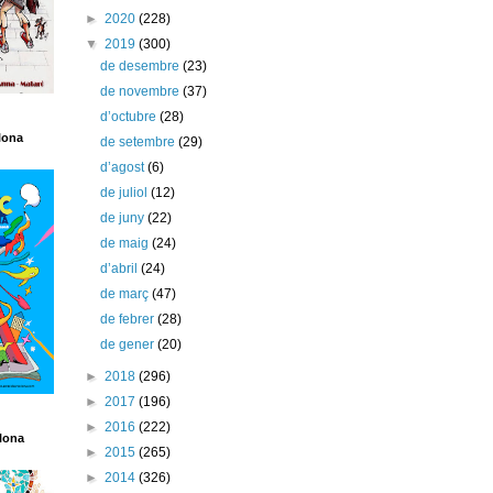
►
2020
(228)
▼
2019
(300)
de desembre
(23)
de novembre
(37)
d’octubre
(28)
lona
de setembre
(29)
d’agost
(6)
de juliol
(12)
de juny
(22)
de maig
(24)
d’abril
(24)
de març
(47)
de febrer
(28)
de gener
(20)
►
2018
(296)
►
2017
(196)
►
2016
(222)
lona
►
2015
(265)
►
2014
(326)