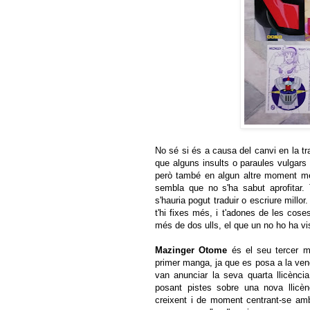
No sé si és a causa del canvi en la tr
que alguns insults o paraules vulgars 
però també en algun altre moment més
sembla que no s'ha sabut aprofitar.
s'hauria pogut traduir o escriure millo
t'hi fixes més, i t'adones de les co
més de dos ulls, el que un no ho ha vist
Mazinger Otome
és el seu tercer ma
primer manga, ja que es posa a la ven
van anunciar la seva quarta llicènci
posant pistes sobre una nova llic
creixent i de moment centrant-se a