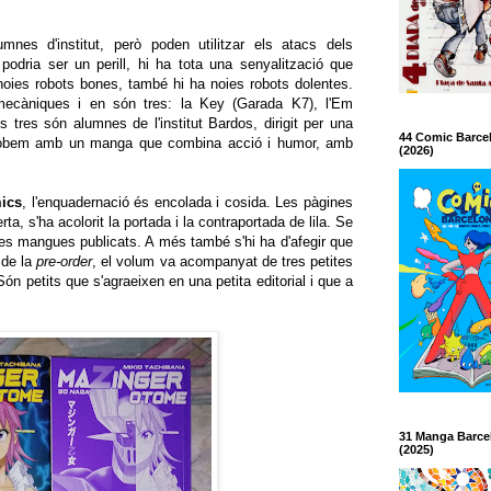
nes d'institut, però poden utilitzar els atacs dels
odria ser un perill, hi ha tota una senyalització que
 noies robots bones, també hi ha noies robots dolentes.
ecàniques i en són tres: la Key (Garada K7), l'Em
 tres són alumnes de l'institut Bardos, dirigit per una
44 Comic Barce
 trobem amb un manga que combina acció i humor, amb
(2026)
ics
, l'enquadernació és encolada i cosida. Les pàgines
ta, s'ha acolorit la portada i la contraportada de lila. Se
tres mangues publicats. A més també s'hi ha d'afegir que
 de la
pre-order
, el volum va acompanyat de tres petites
Són petits que s'agraeixen en una petita editorial i que a
31 Manga Barce
(2025)