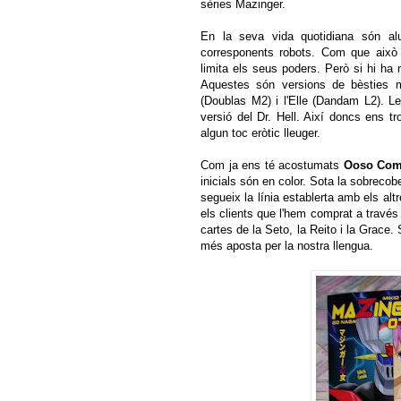
sèries Mazinger.
En la seva vida quotidiana són alum
corresponents robots. Com que això p
limita els seus poders. Però si hi ha
Aquestes són versions de bèsties m
(Doublas M2) i l'Elle (Dandam L2). Les
versió del Dr. Hell. Així doncs ens
algun toc eròtic lleuger.
Com ja ens té acostumats
Ooso Com
inicials són en color. Sota la sobrecober
segueix la línia establerta amb els al
els clients que l'hem comprat a través
cartes de la Seto, la Reito i la Grace. 
més aposta per la nostra llengua.