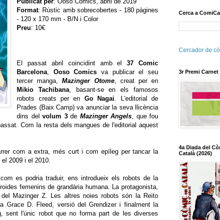
Publicat per
: Ooso Comics, abril de 2019
Format
: Rústic amb sobrecobertes - 180 pàgines
Cerca a ComiCa
- 120 x 170 mm - B/N i Color
Preu
: 10€
Cercador de cò
El passat abril coincidint amb el
37 Comic
Barcelona
,
Ooso Comics
va publicar el seu
3r Premi Carnet
tercer manga,
Mazinger Otome
, creat per en
Mikio Tachibana
, basant-se en els famosos
robots creats per en
Go Nagai
. L'editorial de
Prades (Baix Camp) va anunciar la seva llicència
dins del
volum 3
de
Mazinger Angels
, que fou
passat. Com la resta dels mangues de l'editorial aquest
4a Diada del Cò
rrer com a extra, més curt i com epíleg per tancar la
Català (2026)
 el 2009 i el 2010.
com es podria traduir, ens introdueix els robots de la
droides femenins de grandària humana. La protagonista,
del Mazinger Z. Les altres noies robots són la Reito
a Grace D. Fleed, versió del Grendizer i finalment la
g, sent l'únic robot que no forma part de les diverses