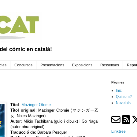
 del còmic en català!
cies
Concursos
Presentacions
Exposicions
Ressenyes
Repor
Pàgines
Inici
Qui som?
Novetats
Títol
:
Mazinger Otome
Títol original
: Mazinger Otomie (マジンガー乙
女, Noies Mazinger)
Autor
: Mikio Tachibana (guio i dibuix) i Go Nagai
(autor obra original)
Linktree
Traducció de
: Bàrbara Pesquer