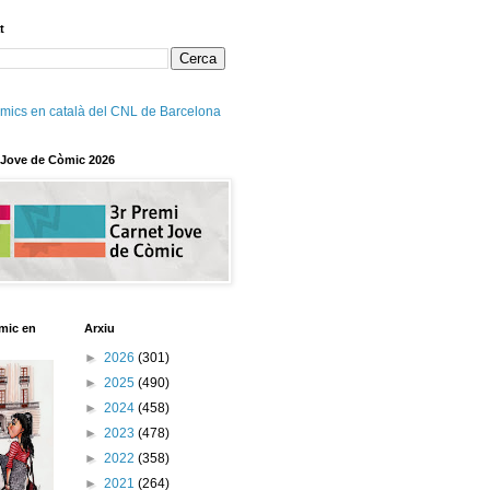
t
mics en català del CNL de Barcelona
 Jove de Còmic 2026
mic en
Arxiu
►
2026
(301)
►
2025
(490)
►
2024
(458)
►
2023
(478)
►
2022
(358)
►
2021
(264)