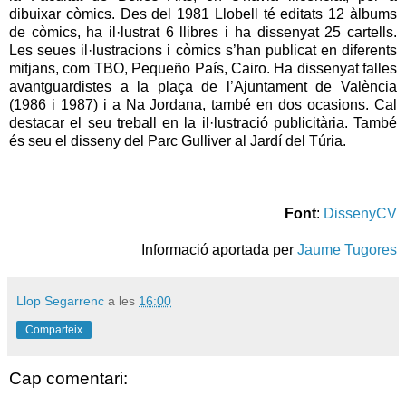
dibuixar còmics. Des del 1981 Llobell té editats 12 àlbums
de còmics, ha il·lustrat 6 llibres i ha dissenyat 25 cartells.
Les seues il·lustracions i còmics s’han publicat en diferents
mitjans, com TBO, Pequeño País, Cairo. Ha dissenyat falles
avantguardistes a la plaça de l’Ajuntament de València
(1986 i 1987) i a Na Jordana, també en dos ocasions. Cal
destacar el seu treball en la il·lustració publicitària. També
és seu el disseny del Parc Gulliver al Jardí del Túria.
Font
:
DissenyCV
Informació aportada per
Jaume Tugores
Llop Segarrenc
a les
16:00
Comparteix
Cap comentari: