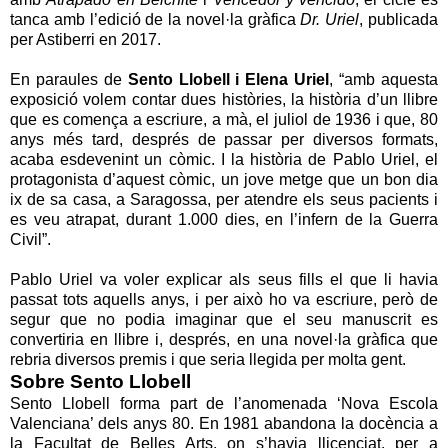
tanca amb l’edició de la novel·la gràfica
Dr. Uriel
, publicada
per Astiberri en 2017.
En paraules de
Sento Llobell i Elena Uriel
, “amb aquesta
exposició volem contar dues històries, la història d’un llibre
que es comença a escriure, a mà, el juliol de 1936 i que, 80
anys més tard, després de passar per diversos formats,
acaba esdevenint un còmic. I la història de Pablo Uriel, el
protagonista d’aquest còmic, un jove metge que un bon dia
ix de sa casa, a Saragossa, per atendre els seus pacients i
es veu atrapat, durant 1.000 dies, en l’infern de la Guerra
Civil”.
Pablo Uriel va voler explicar als seus fills el que li havia
passat tots aquells anys, i per això ho va escriure, però de
segur que no podia imaginar que el seu manuscrit es
convertiria en llibre i, després, en una novel·la gràfica que
rebria diversos premis i que seria llegida per molta gent.
Sobre Sento Llobell
Sento Llobell forma part de l’anomenada ‘Nova Escola
Valenciana’ dels anys 80. En 1981 abandona la docència a
la Facultat de Belles Arts, on s’havia llicenciat, per a