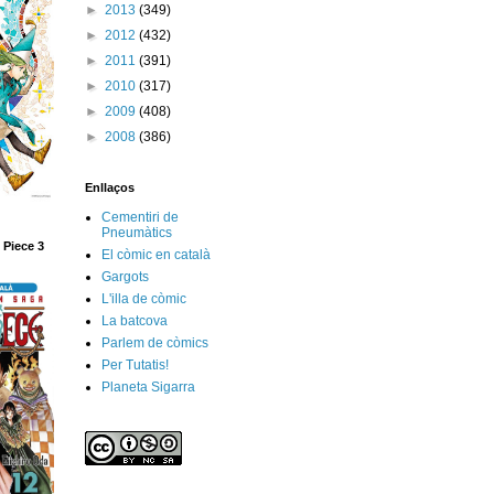
►
2013
(349)
►
2012
(432)
►
2011
(391)
►
2010
(317)
►
2009
(408)
►
2008
(386)
Enllaços
Cementiri de
Pneumàtics
 Piece 3
El còmic en català
Gargots
L'illa de còmic
La batcova
Parlem de còmics
Per Tutatis!
Planeta Sigarra