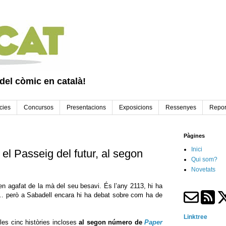
 del còmic en català!
cies
Concursos
Presentacions
Exposicions
Ressenyes
Repor
Pàgines
Inici
 el Passeig del futur, al segon
Qui som?
Novetats
en agafat de la mà del seu besavi. És l’any 2113, hi ha
u… però
a Sabadell encara hi ha debat sobre com ha de
Linktree
les cinc històries incloses
al segon número de
Paper