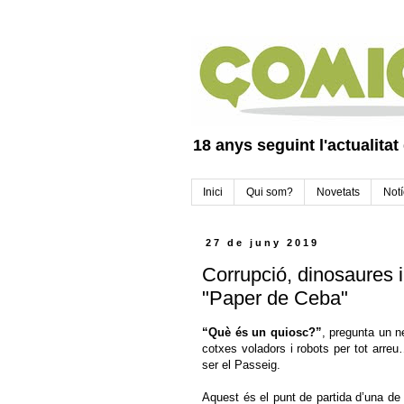
18 anys seguint l'actualitat
Inici
Qui som?
Novetats
Notí
27 de juny 2019
Corrupció, dinosaures i
"Paper de Ceba"
“Què és un quiosc?”
, pregunta un n
cotxes voladors i robots per tot arre
ser el Passeig.
Aquest és el punt de partida d’una de 