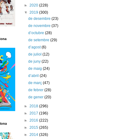
►
2020
(228)
▼
2019
(300)
de desembre
(23)
de novembre
(37)
d’octubre
(28)
lona
de setembre
(29)
d’agost
(6)
de juliol
(12)
de juny
(22)
de maig
(24)
d’abril
(24)
de març
(47)
de febrer
(28)
de gener
(20)
►
2018
(296)
►
2017
(196)
►
2016
(222)
lona
►
2015
(265)
►
2014
(326)