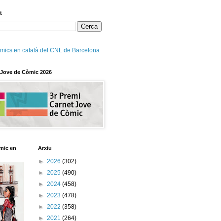
t
mics en català del CNL de Barcelona
 Jove de Còmic 2026
mic en
Arxiu
►
2026
(302)
►
2025
(490)
►
2024
(458)
►
2023
(478)
►
2022
(358)
►
2021
(264)