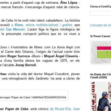
libreries a partir d’aquest cap de setmana.
Álex López
-
Cerca a ComiCa
l mercat francès- s’encarrega d’aquest relat de ciència-
r de Ceba
hi ha molt més talent sabadellenc. La història
 ocasió
a
Kimo
, artista multidisciplinari i grafiter,
que
Cercador de cò
del
Cas Mercuri
. L’autor lliga la figura mitològica de
b la presumpta corrupció política que es va viure a
3r Premi Carnet
Joso i il·lustradora de llibres com
La lluvia llegó con
el Carrer dels Gitanos, l’origen de l’actual carrer d’en
tàndem
Roger Surroca
-dibuix- i
Miquel Àngel Claveria
-
iva d’una família obrera les vagues de 1975, on els
e l’alcalde
Josep Borrull.
rbau
visita la vida del doctor Miquel Crusafont, pioner
4a Diada del Cò
Català (2026)
a -una reimaginació dels Jardinets- ha anat a càrrec de
tada del segon 'Paper de Ceba' / MARINA PESSARRODONA
mer
Paper de Ceba
-amb còmics
de Ricard Efa
;
Joan