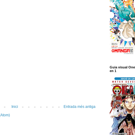
Guia visual One
en 1
Inici
Entrada més antiga
(Atom)