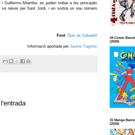
, i Guillermo Altarriba- es poden trobar a les principals
va néixer per Sant Jordi, i en sortirà un nou número
Font
:
Diari de Sabadell
44 Comic Barce
(2026)
Informació aportada per
Jaume Tugores
l'entrada
31 Manga Barce
(2025)