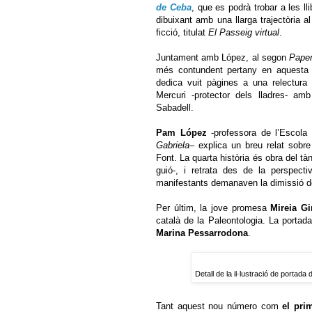
de Ceba
, que es podrà trobar a les l
dibuixant amb una llarga trajectòria a
ficció, titulat
El Passeig virtual
.
Juntament amb López, al segon
Pape
més contundent pertany en aquesta
dedica vuit pàgines a una relectura
Mercuri -protector dels lladres- am
Sabadell.
Pam López
-professora de l’Escola 
Gabriela
– explica un breu relat sobre 
Font. La quarta història és obra del 
guió-, i retrata des de la perspect
manifestants demanaven la dimissió d
Per últim, la jove promesa
Mireia Gi
català de la Paleontologia. La portad
Marina Pessarrodona
.
Detall de la il·lustració de por
Tant aquest nou número com
el pri