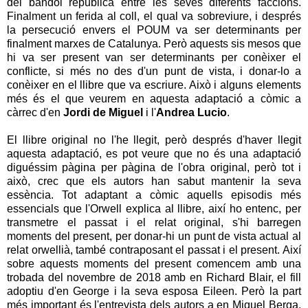
del bàndol republicà entre les seves diferents faccions.
Finalment un ferida al coll, el qual va sobreviure, i després
la persecució envers el POUM va ser determinants per
finalment marxes de Catalunya. Però aquests sis mesos que
hi va ser present van ser determinants per conèixer el
conflicte, si més no des d'un punt de vista, i donar-lo a
conèixer en el llibre que va escriure. Això i alguns elements
més és el que veurem en aquesta adaptació a còmic a
càrrec d'en
Jordi de Miguel
i l'
Andrea Lucio
.
El llibre original no l'he llegit, però després d'haver llegit
aquesta adaptació, es pot veure que no és una adaptació
diguéssim pàgina per pàgina de l'obra original, però tot i
això, crec que els autors han sabut mantenir la seva
essència. Tot adaptant a còmic aquells episodis més
essencials que l'Orwell explica al llibre, així ho entenc, per
transmetre el passat i el relat original, s'hi barregen
moments del present, per donar-hi un punt de vista actual al
relat orwellià, també contraposant el passat i el present. Així
sobre aquests moments del present comencem amb una
trobada del novembre de 2018 amb en Richard Blair, el fill
adoptiu d'en George i la seva esposa Eileen. Però la part
més important és l'entrevista dels autors a en Miquel Berga,