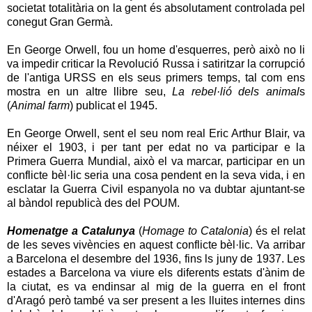
societat totalitària on la gent és absolutament controlada pel
conegut Gran Germà.
En George Orwell, fou un home d'esquerres, però això no li
va impedir criticar la Revolució Russa i satiritzar la corrupció
de l'antiga URSS en els seus primers temps, tal com ens
mostra en un altre llibre seu,
La rebel·lió dels animal
s
(
Animal farm
) publicat el 1945.
En George Orwell, sent el seu nom real Eric Arthur Blair, va
néixer el 1903, i per tant per edat no va participar e la
Primera Guerra Mundial, això el va marcar, participar en un
conflicte bèl·lic seria una cosa pendent en la seva vida, i en
esclatar la Guerra Civil espanyola no va dubtar ajuntant-se
al bàndol republicà des del POUM.
Homenatge a Catalunya
(
Homage to Catalonia
) és el relat
de les seves vivències en aquest conflicte bèl·lic. Va arribar
a Barcelona el desembre del 1936, fins ls juny de 1937. Les
estades a Barcelona va viure els diferents estats d'ànim de
la ciutat, es va endinsar al mig de la guerra en el front
d'Aragó però també va ser present a les lluites internes dins