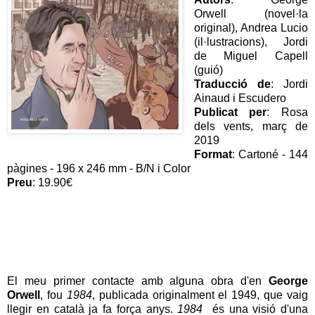
Orwell (novel·la
original), Andrea Lucio
(il·lustracions), Jordi
de Miguel Capell
(guió)
Traducció de
: Jordi
Ainaud i Escudero
Publicat per
: Rosa
dels vents, març de
2019
Format
: Cartoné - 144
pàgines - 196 x 246 mm - B/N i Color
Preu
: 19.90€
El meu primer contacte amb alguna obra d'en
George
Orwell
, fou
1984
, publicada originalment el 1949, que vaig
llegir en català ja fa força anys.
1984
és una visió d'una