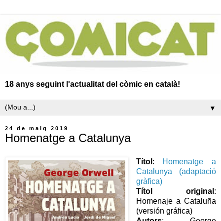
18 anys seguint l'actualitat del còmic en català!
▼
24 de maig 2019
Homenatge a Catalunya
Títol
:
Homenatge a
Catalunya (adaptació
gràfica)
Títol original
:
Homenaje a Cataluña
(versión gráfica)
Autors
: George