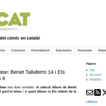
 del còmic en català!
cies
Concursos
Presentacions
Exposicions
Ressenyes
Repor
Pàgines
Inici
se: Benet Tallaferro 14 i Els
Qui som?
a 4
Novetats
 Base
treu dues novetats:
el catorzè àlbum de
Benet
l goril·la blanc
i el
quart àlbum
de
Els infants de la
Linktree