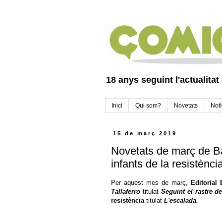
18 anys seguint l'actualitat
Inici
Qui som?
Novetats
Notí
15 de març 2019
Novetats de març de Ba
infants de la resistènci
Per aquest mes de març,
Editorial
Tallaferro
titulat
Seguint el rastre de
resistència
titulat
L'escalada
.