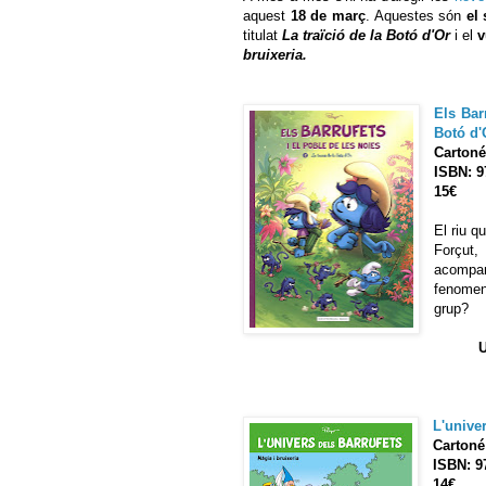
aquest
18 de març
. Aquestes són
el
titulat
La traïció de la Botó d'Or
i el
v
bruixeria.
Els Barr
Botó d'
Cartoné
ISBN: 9
15€
El riu q
Forçut,
acompan
fenomen
grup?
U
L'univer
Cartoné
ISBN: 9
14€