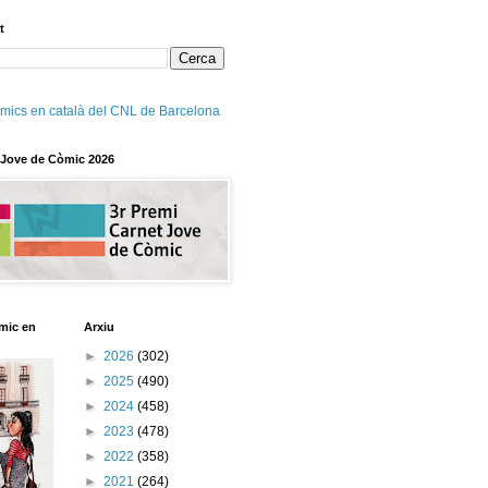
t
mics en català del CNL de Barcelona
 Jove de Còmic 2026
mic en
Arxiu
►
2026
(302)
►
2025
(490)
►
2024
(458)
►
2023
(478)
►
2022
(358)
►
2021
(264)