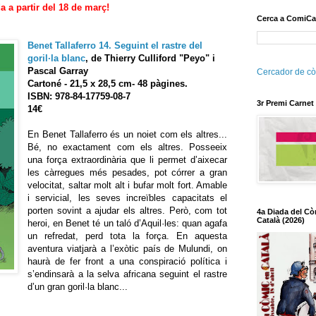
a a partir del 18 de març!
Cerca a ComiCa
Benet Tallaferro 14. Seguint el rastre del
goril·la blanc
, de Thierry Culliford "Peyo" i
Pascal Garray
Cercador de cò
Cartoné - 21,5 x 28,5 cm- 48 pàgines.
ISBN: 978-84-17759-08-7
3r Premi Carnet
14€
En Benet Tallaferro és un noiet com els altres...
Bé, no exactament com els altres. Posseeix
una força extraordinària que li permet d’aixecar
les càrregues més pesades, pot córrer a gran
velocitat, saltar molt alt i bufar molt fort. Amable
i servicial, les seves increïbles capacitats el
porten sovint a ajudar els altres. Però, com tot
4a Diada del Cò
Català (2026)
heroi, en Benet té un taló d’Aquil·les: quan agafa
un refredat, perd tota la força. En aquesta
aventura viatjarà a l’exòtic país de Mulundi, on
haurà de fer front a una conspiració política i
s’endinsarà a la selva africana seguint el rastre
d’un gran goril·la blanc...