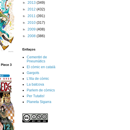
►
2013
(349)
►
2012
(432)
►
2011
(391)
►
2010
(317)
►
2009
(408)
►
2008
(386)
Enllaços
Cementiri de
Pneumàtics
 Piece 3
El còmic en català
Gargots
L'illa de còmic
La batcova
Parlem de còmics
Per Tutatis!
Planeta Sigarra