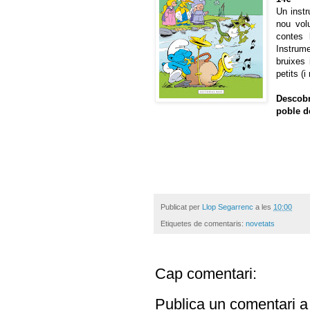
Un instr
nou vol
contes 
Instrume
bruixes
petits (i
Descobr
poble d
Publicat per
Llop Segarrenc
a les
10:00
Etiquetes de comentaris:
novetats
Cap comentari:
Publica un comentari a 