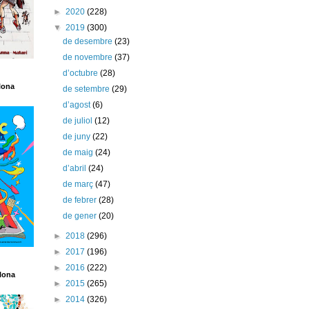
►
2020
(228)
▼
2019
(300)
de desembre
(23)
de novembre
(37)
d’octubre
(28)
lona
de setembre
(29)
d’agost
(6)
de juliol
(12)
de juny
(22)
de maig
(24)
d’abril
(24)
de març
(47)
de febrer
(28)
de gener
(20)
►
2018
(296)
►
2017
(196)
►
2016
(222)
lona
►
2015
(265)
►
2014
(326)