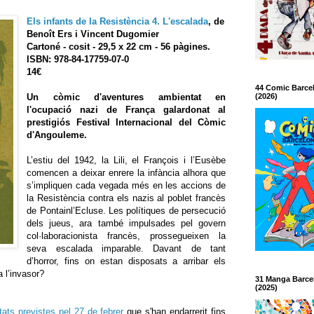
Els infants de la Resistència 4. L'escalada
, de
Benoît Ers i Vincent Dugomier
Cartoné - cosit - 29,5 x 22 cm - 56 pàgines.
ISBN: 978-84-17759-07-0
14€
44 Comic Barce
Un còmic d'aventures ambientat en
(2026)
l'ocupació nazi de França galardonat al
prestigiós Festival Internacional del Còmic
d'Angouleme.
L’estiu del 1942, la Lili, el François i l’Eusèbe
comencen a deixar enrere la infància alhora que
s’impliquen cada vegada més en les accions de
la Resistència contra els nazis al poblet francès
de Pontainl’Ecluse. Les polítiques de persecució
dels jueus, ara també impulsades pel govern
col·laboracionista francès, prossegueixen la
seva escalada imparable. Davant de tant
d’horror, fins on estan disposats a arribar els
a l’invasor?
31 Manga Barce
(2025)
tats previstes pel 27 de febrer
que s'han endarrerit fins