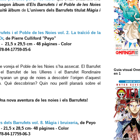
 segon àlbum d
'Els Barrufets i el Poble de les Noies
uitè àlbum
de
L'univers dels Barrufets titulat
Màgia i
ufets i el Poble de les Noies vol. 2. La traïció de la
Or
, de Pierre Culliford "Peyo"
 - 21,5 x 29,5 cm - 48 pàgines - Color
78-84-17759-05-6
ue voreja el Poble de les Noies s’ha assecat. El Barrufet
Guia visual One
 el Barrufet de les Ulleres i el Barrufet Rondinaire
en 1
yaran un grup de noies a descobrir l’origen d’aquest
. Què descobriran? Quin nou perill planarà sobre el
na nova aventura de les noies i els Barrufets!
s dels Barrufets vol. 8. Màgia i bruixeria
, de Peyo
 - 21,5 x 28,5 cm- 48 pàgines - Color
78-84-17759-06-3