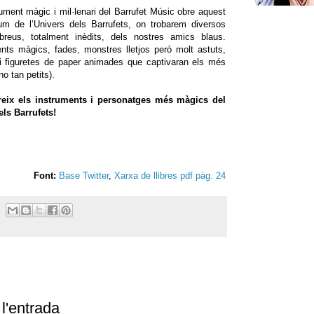
ument màgic i mil·lenari del Barrufet Músic obre aquest
um de l’Univers dels Barrufets, on trobarem diversos
breus, totalment inèdits, dels nostres amics blaus.
nts màgics, fades, monstres lletjos però molt astuts,
 i figuretes de paper animades que captivaran els més
 no tan petits).
eix els instruments i personatges més màgics del
els Barrufets!
Font:
Base Twitter
,
Xarxa de llibres pdf pàg. 24
l'entrada