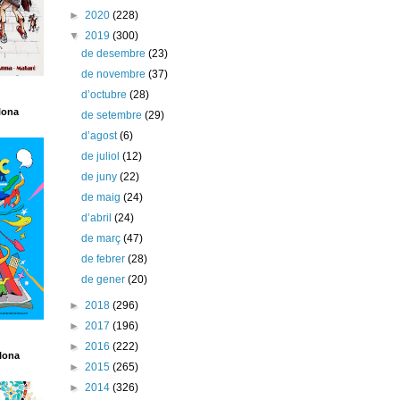
►
2020
(228)
▼
2019
(300)
de desembre
(23)
de novembre
(37)
d’octubre
(28)
lona
de setembre
(29)
d’agost
(6)
de juliol
(12)
de juny
(22)
de maig
(24)
d’abril
(24)
de març
(47)
de febrer
(28)
de gener
(20)
►
2018
(296)
►
2017
(196)
►
2016
(222)
lona
►
2015
(265)
►
2014
(326)