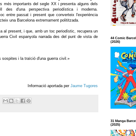
res més importants del segle XX i presenta alguns dels
ll des d'una perspectiva periodística i moderna.
oc entre passat i present que converteix l'experiència
lecteix una Barcelona extremament polititzada.
ja al present, i que, amb un toc periodístic, recupera un
uerra Civil espanyola narrada des del punt de vista de
44 Comic Barce
(2026)
sospites i la traïció d'una guerra civil.»
Informació aportada per
Jaume Tugores
31 Manga Barce
(2025)