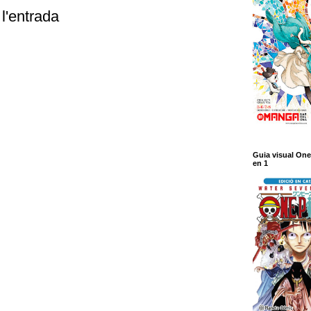
l'entrada
Guia visual One
en 1