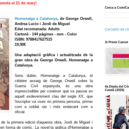
 venda el 21 de març!
Cerca a ComiCa
Homenatge a Catalunya
, de George Orwell,
Andrea Lucio i Jordi de Miguel
Edat recomanada: Adults
Cercador de cò
Cartoné - 144 pàgines - mm - Color
ISBN: 9788417627515
3r Premi Carnet
19,90€
Una adaptació gràfica i actualitzada de la
gran obra de George Orwell,
Homenatge a
Catalunya.
Sens dubte, Homenatge a Catalunya, el
cèlebre assaig de George Orwell sobre la
Guerra Civil espanyola, és una obra
4a Diada del Cò
Català (2026)
imprescindible per conèixer què va passar en
aquell esdeveniment clau del segle XX, que
l'escriptor va viure en primera persona, primer
com a soldat ras i més endavant com a
oficial.
de la primera edició d'aquesta obra, Jordi de Miguel i
 en forma de còmic. La novel·la gràfica d'Homenatge a