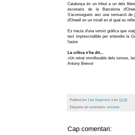
Catalunya és un tribut a un dels llib
escenaris de la Barcelona d'Orwe
S'aconsegueix així una sensació de j
d'Orwell en un mirall en el qual es ref
Es tracta d'una versió gràfica que viat
text imprescindible per entendre la G
l'autor.
La crítica n'ha dit...
«Un retrat immillorable dels rumors, les 
Antony Beevor
Publicat per
Llop Segarrenc
a les
12:00
Etiquetes de comentaris:
novetats
Cap comentari: