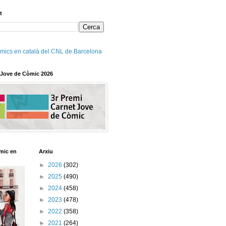
t
mics en català del CNL de Barcelona
 Jove de Còmic 2026
mic en
Arxiu
►
2026
(302)
►
2025
(490)
►
2024
(458)
►
2023
(478)
►
2022
(358)
►
2021
(264)