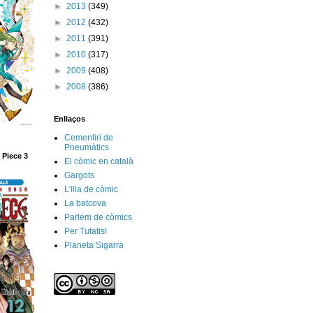
►
2013
(349)
►
2012
(432)
►
2011
(391)
►
2010
(317)
►
2009
(408)
►
2008
(386)
Enllaços
Cementiri de
Pneumàtics
 Piece 3
El còmic en català
Gargots
L'illa de còmic
La batcova
Parlem de còmics
Per Tutatis!
Planeta Sigarra