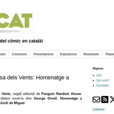
 del còmic en català!
cies
Concursos
Presentacions
Exposicions
Ressenyes
Repor
Pàgines
Inici
sa dels Vents: Homenatge a
Qui som?
Novetats
 Vents
, segell editorial de
Penguin Random House
,
cèlebre novel·la d'en
George Orvell
,
Homenatge a
 Jordi de Miguel
Linktree