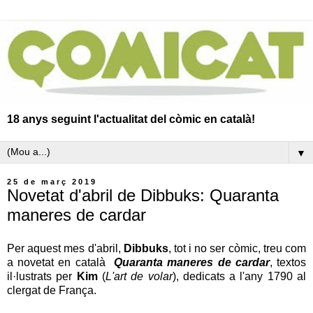
18 anys seguint l'actualitat del còmic en català!
▼
25 de març 2019
Novetat d'abril de Dibbuks: Quaranta
maneres de cardar
Per aquest mes d'abril,
Dibbuks
, tot i no ser còmic, treu com
a novetat en català
Quaranta maneres de cardar
, textos
il·lustrats per
Kim
(
L'art de volar
), dedicats a l'any 1790 al
clergat de França.