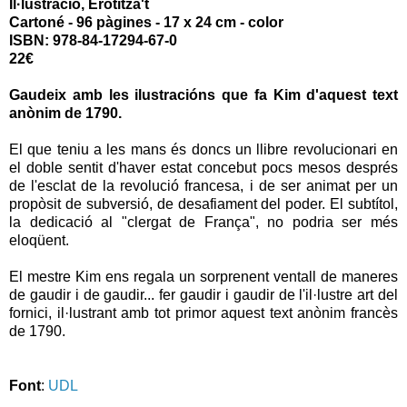
Il·lustració, Erotitza't
Cartoné - 96 pàgines - 17 x 24 cm - color
ISBN:
978-84-17294-67-0
22€
Gaudeix amb les ilustracións que fa Kim d'aquest text
anònim de 1790.
El que teniu a les mans és doncs un llibre revolucionari en
el doble sentit d'haver estat concebut pocs mesos després
de l'esclat de la revolució francesa, i de ser animat per un
propòsit de subversió, de desafiament del poder. El subtítol,
la dedicació al "clergat de França", no podria ser més
eloqüent.
El mestre Kim ens regala un sorprenent ventall de maneres
de gaudir i de gaudir... fer gaudir i gaudir de l'il·lustre art del
fornici, il·lustrant amb tot primor aquest text anònim francès
de 1790.
Font
:
UDL