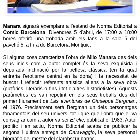
Manara
signarà exemplars a l'estand de Norma Editorial a
Comic Barcelona
. Divendres 5 d'abril, de 17:00 a 18:00
hores oferirà una trobada amb els fans a la sala 5 del
pavelló 5, a Fira de Barcelona Montjuïc.
Si alguna cosa caracteritza l'obra de
Milo Manara
des dels
seus inicis com a autor complet és la seva exquisida i
depurada inclinació per la bellesa clàssica (en la qual
entraria l'erotisme centrat en la dona) i la necessitat de
buscar i reflectir referents artístics aliens a la seva obra
(pictòrics, literaris o fins i tot d'altres historietistes). Aquests
paràmetres es van repetint en els seus treballs des del
primer lliurament de
Las aventuras de Giuseppe Bergman
,
el 1976. Precisament serà Bergman un dels personatges
fonamentals del seu univers, tot i que que l'obra que el va
consagrar com a autor va ser
El clic
, publicat el 1983. Autor
prolífic i en actiu, Norma Editorial acaba de publicar la
segona i última entrega de
Caravaggio
, la seva personal
biografia del mestre del clarobscur barroc.