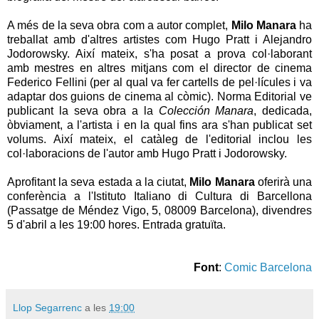
A més de la seva obra com a autor complet,
Milo Manara
ha
treballat amb d'altres artistes com Hugo Pratt i Alejandro
Jodorowsky. Així mateix, s'ha posat a prova col·laborant
amb mestres en altres mitjans com el director de cinema
Federico Fellini (per al qual va fer cartells de pel·lícules i va
adaptar dos guions de cinema al còmic). Norma Editorial ve
publicant la seva obra a la
Colección Manara
, dedicada,
òbviament, a l'artista i en la qual fins ara s'han publicat set
volums. Així mateix, el catàleg de l'editorial inclou les
col·laboracions de l'autor amb Hugo Pratt i Jodorowsky.
Aprofitant la seva estada a la ciutat,
Milo Manara
oferirà una
conferència a l'Istituto Italiano di Cultura di Barcellona
(Passatge de Méndez Vigo, 5, 08009 Barcelona), divendres
5 d'abril a les 19:00 hores. Entrada gratuïta.
Font
:
Comic Barcelona
Llop Segarrenc
a les
19:00