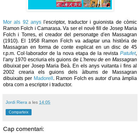
Mor
als 92 anys
l'escriptor, traductor i guionista de còmic
Ramon
Folch
i Camarasa. Va ser el novè fill de Josep Maria
Folch
i Torres, el creador del personatge d'en
Massagran
(1910). El 1958 Ramon
Folch
va adaptar una història de
Massagran
en forma de conte explicat en un disc de 45
r
.
p
.m. Col·laborador de la nova etapa de la revista
Patufet
,
l'any 1970 escriuria els guions de
L'hereu
de en
Massagran
dibuixat per Josep Maria
Beà
. En els anys vuitanta i fins al
2002 crearia els guions dels àlbums de
Massagran
dibuixats per
Madorell
. Ramon
Folch
es autor d'una àmplia
obra com a escriptor i traductor.
Jordi Riera
a les
14:05
Comparteix
Cap comentari: