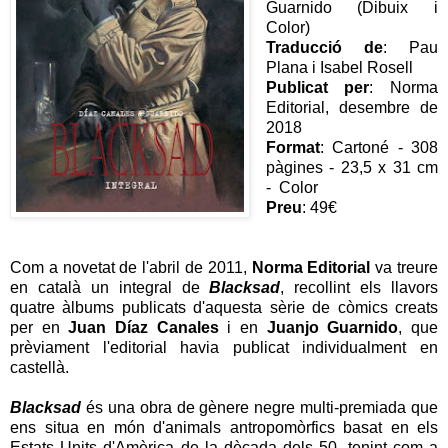
Guarnido (Dibuix i
Color)
Traducció de
: Pau
Plana i Isabel Rosell
Publicat per
: Norma
Editorial, desembre de
2018
Format
: Cartoné - 308
pàgines - 23,5 x 31 cm
- Color
Preu
: 49€
Com a novetat de l'abril de 2011,
Norma Editorial
va treure
en català un integral de
Blacksad
, recollint els llavors
quatre àlbums publicats d'aquesta sèrie de còmics creats
per en
Juan Díaz Canales
i en
Juanjo Guarnido
, que
prèviament l'editorial havia publicat individualment en
castellà.
Blacksad
és una obra de gènere negre multi-premiada que
ens situa en món d'animals antropomòrfics basat en els
Estats Units d'Amèrica de la dècada dels 50, tenint com a