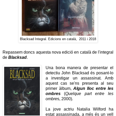
Blacksad Integral. Edicions en català, 2011 i 2018
Repassem doncs aquesta nova edició en català de l'integral
de
Blacksad
.
Una bona manera de presentar el
detectiu John Blacksad és posant-lo
a investigar un assassinat. Amb
aquest cas se'ns presenta al seu
primer àlbum,
Algun lloc entre les
ombres
(
Quelque part entre les
ombre
s, 2000).
La jove actriu Natalia Wilford ha
estat assassinada, a més és un vell