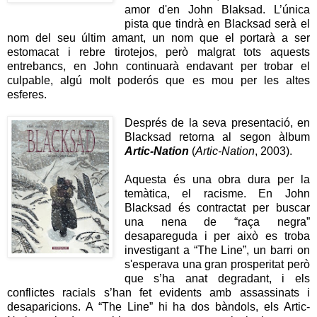
amor d'en John Blaksad. L’única
pista que tindrà en Blacksad serà el
nom del seu últim amant, un nom que el portarà a ser
estomacat i rebre tirotejos, però malgrat tots aquests
entrebancs, en John continuarà endavant per trobar el
culpable, algú molt poderós que es mou per les altes
esferes.
Després de la seva presentació, en
Blacksad retorna al segon àlbum
Artic-Nation
(
Artic-Nation
, 2003).
Aquesta és una obra dura per la
temàtica, el racisme. En John
Blacksad és contractat per buscar
una nena de “raça negra”
desapareguda i per això es troba
investigant a “The Line”, un barri on
s'esperava una gran prosperitat però
que s’ha anat degradant, i els
conflictes racials s’han fet evidents amb assassinats i
desaparicions. A “The Line” hi ha dos bàndols, els Artic-