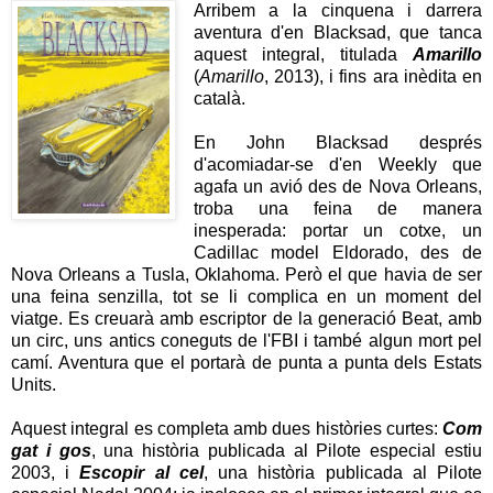
Arribem a la cinquena i darrera
aventura d'en Blacksad, que tanca
aquest integral, titulada
Amarillo
(
Amarillo
, 2013), i fins ara inèdita en
català.
En John Blacksad després
d'acomiadar-se d'en Weekly que
agafa un avió des de Nova Orleans,
troba una feina de manera
inesperada: portar un cotxe, un
Cadillac model Eldorado, des de
Nova Orleans a Tusla, Oklahoma. Però el que havia de ser
una feina senzilla, tot se li complica en un moment del
viatge. Es creuarà amb escriptor de la generació Beat, amb
un circ, uns antics coneguts de l'FBI i també algun mort pel
camí. Aventura que el portarà de punta a punta dels Estats
Units.
Aquest integral es completa amb dues històries curtes:
Com
gat i gos
, una història publicada al Pilote especial estiu
2003, i
Escopir al cel
, una història publicada al Pilote