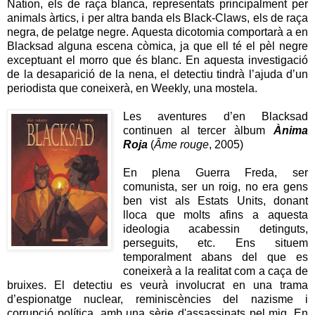
Nation, els de raça blanca, representats principalment per
animals àrtics, i per altra banda els Black-Claws, els de raça
negra, de pelatge negre. Aquesta dicotomia comportarà a en
Blacksad alguna escena còmica, ja que ell té el pèl negre
exceptuant el morro que és blanc. En aquesta investigació
de la desaparició de la nena, el detectiu tindrà l’ajuda d’un
periodista que coneixerà, en Weekly, una mostela.
Les aventures d’en Blacksad
continuen al tercer àlbum
Ànima
Roja
(
Âme rouge
, 2005)
En plena Guerra Freda, ser
comunista, ser un roig, no era gens
ben vist als Estats Units, donant
lloca que molts afins a aquesta
ideologia acabessin detinguts,
perseguits, etc. Ens situem
temporalment abans del que es
coneixerà a la realitat com a caça de
bruixes. El detectiu es veurà involucrat en una trama
d’espionatge nuclear, reminiscències del nazisme i
corrupció política, amb una sèrie d'assassinats pel mig. En