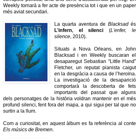
Weekly tornarà a fer acte de presència tot i que en un paper
més aviat secundari.
La quarta aventura de
Blacksad
és
L’infern, el silenci
(
L'enfer, le
silence
, 2010).
Situats a Nova Orleans, en John
Blacksad i en Weekly buscaran el
desaparegut Sebastian “Little Hand”
Fletcher, un reputat pianista caigut
en la desgràcia a causa de l’heroïna.
La investigació de la desaparició
comportarà la descoberta de fets
importants del passat que alguns
dels personatges de la història voldran mantenir en el més
profund silenci, fent fora del mapa, a qui sigui per tal que no
surtin a la llum.
Com a curiositat, en aquest àlbum es fa referència al conte
Els músics de Bremen
.