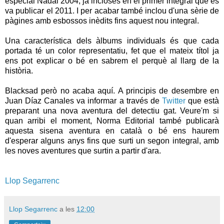
especial Nadal 2004; ja incloses en el primer integral que es
va publicar el 2011. I per acabar també inclou d'una sèrie de
pàgines amb esbossos inèdits fins aquest nou integral.
Una característica dels àlbums individuals és que cada
portada té un color representatiu, fet que el mateix títol ja
ens pot explicar o bé en sabrem el perquè al llarg de la
història.
Blacksad però no acaba aquí. A principis de desembre en
Juan Díaz Canales va informar a través de
Twitter
que està
preparant una nova aventura del detectiu gat. Veure'm si
quan arribi el moment, Norma Editorial també publicarà
aquesta sisena aventura en català o bé ens haurem
d'esperar alguns anys fins que surti un segon integral, amb
les noves aventures que surtin a partir d'ara.
Llop Segarrenc
Llop Segarrenc
a les
12:00