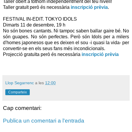
Taller obert a tothom independentment del teu nivell!
Taller gratuït però és necessària
inscripció prèvia
.
FESTIVAL IN-EDIT. TOKYO IDOLS
Dimarts 11 de desembre, 19 h
No són bones cantants. Ni tampoc saben ballar gaire bé. No
són guapes. No són perfectes. Però són Idols per a milers
d'homes japonesos que es deixen el sou -i quasi la vida- per
convertir-se en els seus fans més incondicionals.
Projecció gratuïta però és necessària
inscripció prèvia
Llop Segarrenc
a les
12:00
Comparteix
Cap comentari:
Publica un comentari a l'entrada