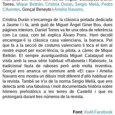
Torres,
Mique Beltrán
,
Cristina Duran
,
Sergio Meliá
,
Pedro
Cifuentes
, Gonçal Beneyto i
Amelia Navarro
.
Cristina Durán s’encarrega de la clàssica portada dedicada
a Jaume I i fa, amb guió de Miguel Ángel Giner Bou, dues
pàgines interiors. Daniel Torres va fer una obra de referència
com
La casa
, com bé explica Álvaro Pons. Hem decidit
encarregar-li la clàssica casa valenciana, la barraca. Pel
que fa a la secció de costums valencians li toca el torn al
nostre esport per excel·lència, la pilota, a càrrec de Mique
Beltrán. El sempre avantguardista Miguel Calatayud ens
visita amb la seua sèrie habitual «Raboseta i Rabosot», la
tradicional faula de raboses però amb molta inventiva.
Gonçal ens arranca un somriure amb «El cau» i Amelia
Navarro ens mostra un dibuix molt diferent d’allò habitual en
la revista. També se n’ix de la norma Sergio Melià, que ens
delecta amb una fabulosa i molt documentada història sobre
hòmens prehistòrics a les terres de Castelló i que es
prolongarà durant tres números de la revista.
Font
:
Xiulit Facebook