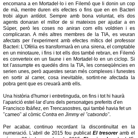
encomana a en Mortadel·lo i en Filemó que li donin un cop
de mà, mentre duren els efectes o fins que en en Bacteri
trobi algun antídot. Sempre amb bona voluntat, els dos
agents donaran el millor de si mateixos per ajudar a en
Súper, però les coses no aniran com ells voldrien i es
complicaran. A més altres membres de la TIA, es veuran
afectats per l'experiment amb efectes mítics del professor
Bacteri: L'Ofèlia es transformarà en una sirena, el comptable
en un minotaure, i fins i tot ells dos també rebran, en Filemó
es converteix en un faune i en Mortadel·lo en un ciclop. Si
tot l'assumpte es quedés dins la TIA, les conseqüències en
serien unes, però aquestes seran més complexes i funestes
en sortir al carrer, cosa inevitable, sortint-ne afectada la
pobra gent que es creuarà amb ells.
Una història d'humor i entretinguda, on fins i tot hi haurà
l'aparició estel·lar d'uns dels personatges preferits d'en
Francisco Ibáñez, en Trencasostres, qui també havia fet un
"cameo" al còmic
Contra en Jimmy el "catxondo"
.
Per acabar, continuo recordant la discontinuïtat en la
numeració. L'abril de 2015 fou publicat
El tresorer
amb el