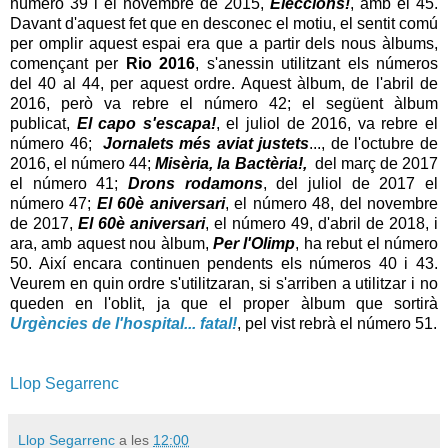
número 39 i el novembre de 2015,
Eleccions!
, amb el 45.
Davant d'aquest fet que en desconec el motiu, el sentit comú
per omplir aquest espai era que a partir dels nous àlbums,
començant per
Rio 2016
, s'anessin utilitzant els números
del 40 al 44, per aquest ordre. Aquest àlbum, de l'abril de
2016, però va rebre el número 42; el següent àlbum
publicat,
El capo s'escapa!
, el juliol de 2016, va rebre el
número 46;
Jornalets més aviat justets
..., de l'octubre de
2016, el número 44;
Misèria, la Bactèria!,
del març de 2017
el número 41;
Drons rodamons
, del juliol de 2017 el
número 47;
El 60è aniversari
, el número 48, del novembre
de 2017,
El 60è aniversari
, el número 49, d'abril de 2018, i
ara, amb aquest nou àlbum,
Per l'Olimp
, ha rebut el número
50. Així encara continuen pendents els números 40 i 43.
Veurem en quin ordre s'utilitzaran, si s'arriben a utilitzar i no
queden en l'oblit, ja que el proper àlbum que sortirà
Urgències de l'hospital... fatal!
, pel vist rebrà el número 51.
Llop Segarrenc
Llop Segarrenc
a les
12:00