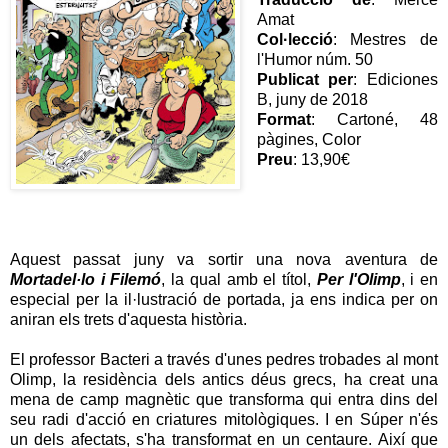
Amat
Col·lecció
: Mestres de
l'Humor núm. 50
Publicat per
: Ediciones
B, juny de 2018
Format
: Cartoné, 48
pàgines, Color
Preu
: 13,90€
Aquest passat juny va sortir una nova aventura de
Mortadel·lo i Filemó
, la qual amb el títol,
Per l'Olimp
, i en
especial per la il·lustració de portada, ja ens indica per on
aniran els trets d'aquesta història.
El professor Bacteri a través d'unes pedres trobades al mont
Olimp, la residència dels antics déus grecs, ha creat una
mena de camp magnètic que transforma qui entra dins del
seu radi d'acció en criatures mitològiques. I en Súper n'és
un dels afectats, s'ha transformat en un centaure. Així que