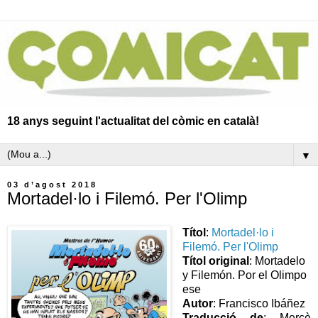
18 anys seguint l'actualitat del còmic en català!
▼
03 d’agost 2018
Mortadel·lo i Filemó. Per l'Olimp
Títol
:
Mortadel·lo i
Filemó. Per l'Olimp
Títol original
: Mortadelo
y Filemón. Por el Olimpo
ese
Autor
: Francisco Ibáñez
Traducció de
: Mercè