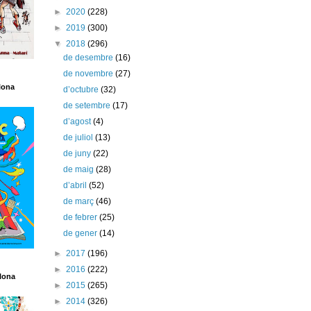
►
2020
(228)
►
2019
(300)
▼
2018
(296)
de desembre
(16)
de novembre
(27)
lona
d’octubre
(32)
de setembre
(17)
d’agost
(4)
de juliol
(13)
de juny
(22)
de maig
(28)
d’abril
(52)
de març
(46)
de febrer
(25)
de gener
(14)
►
2017
(196)
►
2016
(222)
lona
►
2015
(265)
►
2014
(326)