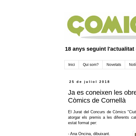
18 anys seguint l'actualitat
Inici
Qui som?
Novetats
Notí
25 de juliol 2018
Ja es coneixen les ob
Còmics de Cornellà
El Jurat del Concurs de Còmics "Ciuta
atorgar els premis a les diferents c
estat format per:
- Ana Oncina, dibuixant.