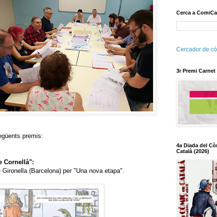
Cerca a ComiCa
Cercador de cò
3r Premi Carnet
següents premis:
4a Diada del Cò
Català (2026)
 Cornellà":
 Gironella (Barcelona) per "Una nova etapa".