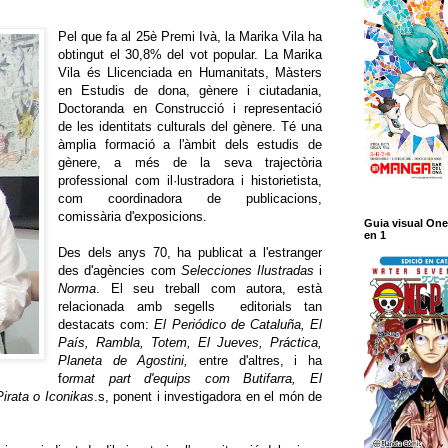
Pel que fa al 25è Premi Ivà, la Marika Vila ha
obtingut el 30,8% del vot popular. La Marika
Vila és Llicenciada en Humanitats, Màsters
en Estudis de dona, gènere i ciutadania,
Doctoranda en Construcció i representació
de les identitats culturals del gènere. Té una
àmplia formació a l'àmbit dels estudis de
gènere, a més de la seva trajectòria
professional com il·lustradora i historietista,
com coordinadora de publicacions,
comissària d'exposicions.
Guia visual One
en 1
Des dels anys 70, ha publicat a l'estranger
des d'agències com
Selecciones Ilustradas
i
Norma
. El seu treball com autora, està
relacionada amb segells
editorials tan
destacats com:
El Periódico de Cataluña, El
País, Rambla, Totem, El Jueves, Práctica,
Planeta de Agostini,
entre d'altres, i ha
f
ormat part d'equips com Butifarra, El
Pirata o Iconikas
.s, ponent i investigadora en el món de