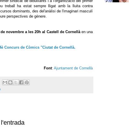
rimer sindicat de dibuixants i a l'organització
del primer
u treball ha estat sempre lligat amb la
lluita contra
discursos dominants, des de
l'anàlisi de l'imaginari masculí
oure perspectives de gènere.
 de novembre a les 20h al Castell de Cornellà
en una
4è Concurs de Còmics "Ciutat de Cornellà.
Font
:
Ajuntament de Cornellà
s
l'entrada