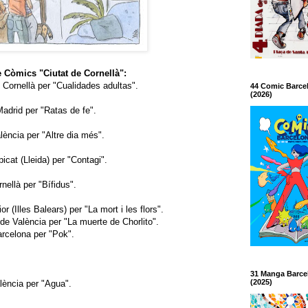
 Còmics "Ciutat de Cornellà":
Cornellà per "Cualidades adultas".
44 Comic Barce
(2026)
adrid per "Ratas de fe".
ència per "Altre dia més".
icat (Lleida) per "Contagi".
ellà per "Bífidus".
 (Illes Balears) per "La mort i les flors".
de València per "La muerte de Chorlito".
arcelona per "Pok".
31 Manga Barce
(2025)
lència per "Agua".