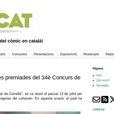
 del còmic en català!
cies
Concursos
Presentacions
Exposicions
Ressenyes
Repor
Pàgines
Inici
res premiades del 34è Concurs de
Qui som?
Novetats
t de Cornellà", es va reunir el passat 13 de juliol per
ategories del certamen. En aquesta ocasió, el jurat ha
Linktree