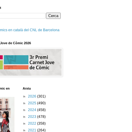
t
mics en català del CNL de Barcelona
 Jove de Còmic 2026
mic en
Arxiu
►
2026
(301)
►
2025
(490)
►
2024
(458)
►
2023
(478)
►
2022
(358)
►
2021
(264)