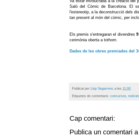
Va estar involucrada a la creació del p
Saló del Còmic de Barcelona. El se
l'estereotip, a la deconstrucció dels 
tan present al món del còmic, per incl
Els premis s'entregaran el divendres
9
cerimònia oberta a tothom.
Dades de les obres premiades del 3
Publicat per
Llop Segarrenc
a les
11:00
Etiquetes de comentaris:
concursos
,
notície
Cap comentari:
Publica un comentari a 