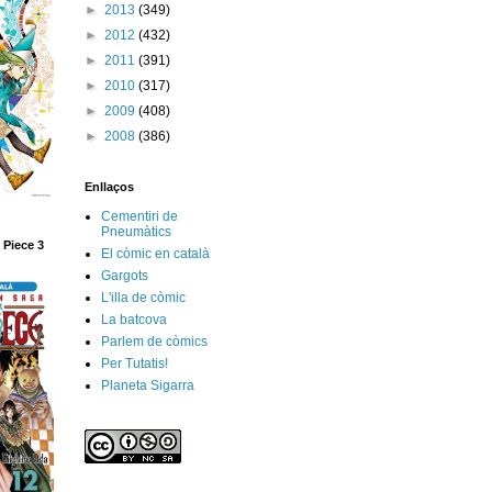
►
2013
(349)
►
2012
(432)
►
2011
(391)
►
2010
(317)
►
2009
(408)
►
2008
(386)
Enllaços
Cementiri de
Pneumàtics
 Piece 3
El còmic en català
Gargots
L'illa de còmic
La batcova
Parlem de còmics
Per Tutatis!
Planeta Sigarra