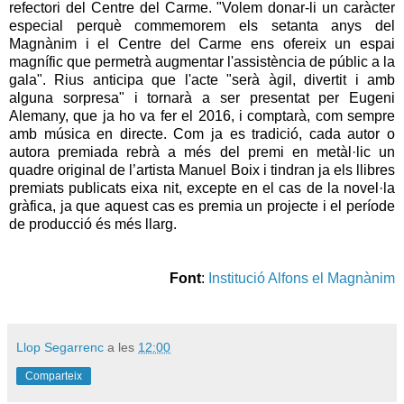
refectori del Centre del Carme. "Volem donar-li un caràcter
especial perquè commemorem els setanta anys del
Magnànim i el Centre del Carme ens ofereix un espai
magnífic que permetrà augmentar l'assistència de públic a la
gala". Rius anticipa que l'acte "serà àgil, divertit i amb
alguna sorpresa" i tornarà a ser presentat per Eugeni
Alemany, que ja ho va fer el 2016, i comptarà, com sempre
amb música en directe. Com ja es tradició, cada autor o
autora premiada rebrà a més del premi en metàl·lic un
quadre original de l’artista Manuel Boix i tindran ja els llibres
premiats publicats eixa nit, excepte en el cas de la novel·la
gràfica, ja que aquest cas es premia un projecte i el període
de producció és més llarg.
Font
:
Institució Alfons el Magnànim
Llop Segarrenc
a les
12:00
Comparteix