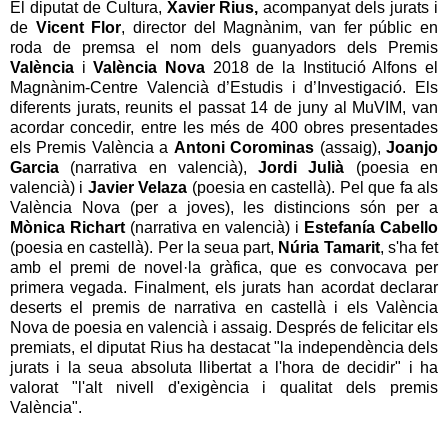
El diputat de Cultura,
Xavier Rius,
acompanyat dels jurats i
de
Vicent Flor
, director del Magnànim, van fer públic en
roda de premsa el nom dels guanyadors dels Premis
València
i
València Nova
2018 de la Institució Alfons el
Magnànim-Centre Valencià d’Estudis i d’Investigació. Els
diferents jurats, reunits el passat 14 de juny al MuVIM, van
acordar concedir, entre les més de 400 obres presentades
els Premis València a
Antoni Corominas
(assaig),
Joanjo
Garcia
(narrativa en valencià),
Jordi Julià
(poesia en
valencià) i
Javier Velaza
(poesia en castellà). Pel que fa als
València Nova (per a joves), les distincions són per a
Mònica Richart
(narrativa en valencià) i
Estefanía Cabello
(poesia en castellà). Per la seua part,
Núria Tamarit
, s'ha fet
amb el premi de novel·la gràfica, que es convocava per
primera vegada. Finalment, els jurats han acordat declarar
deserts el premis de narrativa en castellà i els València
Nova de poesia en valencià i assaig. Després de felicitar els
premiats, el diputat Rius ha destacat "la independència dels
jurats i la seua absoluta llibertat a l'hora de decidir" i ha
valorat "l'alt nivell d'exigència i qualitat dels premis
València".