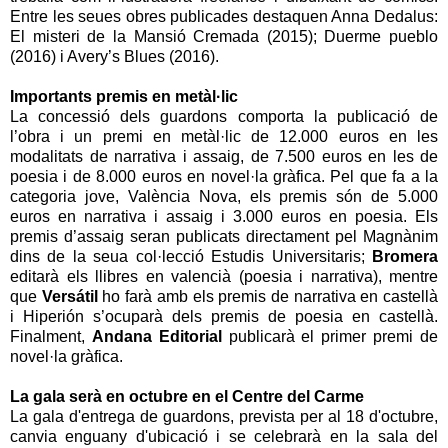
Entre les seues obres publicades destaquen Anna Dedalus:
El misteri de la Mansió Cremada (2015); Duerme pueblo
(2016) i Avery’s Blues (2016).
Importants premis en metàl·lic
La concessió dels guardons comporta la publicació de
l’obra i un premi en metàl·lic de 12.000 euros en les
modalitats de narrativa i assaig, de 7.500 euros en les de
poesia i de 8.000 euros en novel·la gràfica. Pel que fa a la
categoria jove, València Nova, els premis són de 5.000
euros en narrativa i assaig i 3.000 euros en poesia. Els
premis d’assaig seran publicats directament pel Magnànim
dins de la seua col·lecció Estudis Universitaris;
Bromera
editarà els llibres en valencià (poesia i narrativa), mentre
que
Versátil
ho farà amb els premis de narrativa en castellà
i Hiperión s’ocuparà dels premis de poesia en castellà.
Finalment,
Andana Editorial
publicarà el primer premi de
novel·la gràfica.
La gala serà en octubre en el Centre del Carme
La gala d'entrega de guardons, prevista per al 18 d'octubre,
canvia enguany d'ubicació i se celebrarà en la sala del