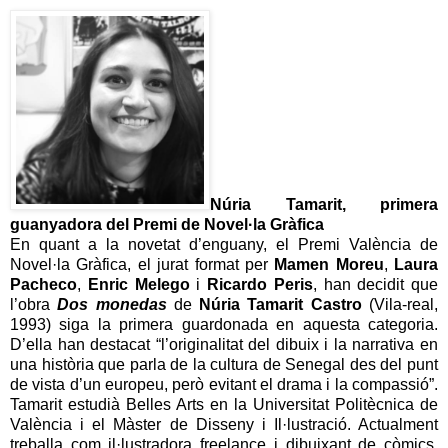
Núria Tamarit, primera
guanyadora del Premi de Novel·la Gràfica
En quant a la novetat d’enguany, el Premi València de
Novel·la Gràfica, el jurat format per
Mamen Moreu
,
Laura
Pacheco
,
Enric Melego
i
Ricardo Peris
, han decidit que
l’obra
Dos monedas
de
Núria Tamarit Castro
(Vila-real,
1993) siga la primera guardonada en aquesta categoria.
D’ella han destacat “l’originalitat del dibuix i la narrativa en
una història que parla de la cultura de Senegal des del punt
de vista d’un europeu, però evitant el drama i la compassió”.
Tamarit estudià Belles Arts en la Universitat Politècnica de
València i el Màster de Disseny i Il·lustració. Actualment
treballa com il·lustradora freelance i dibuixant de còmics.