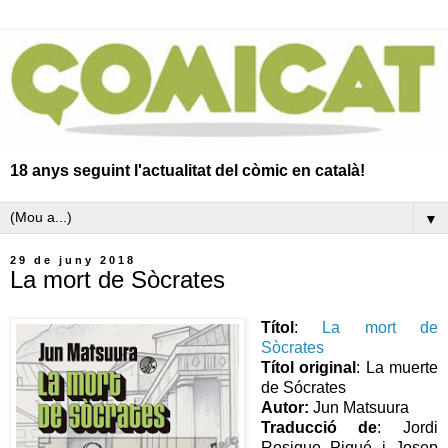
18 anys seguint l'actualitat del còmic en català!
▼
29 de juny 2018
La mort de Sòcrates
Títol
:
La mort de
Sòcrates
Títol original
: La muerte
de Sócrates
Autor:
Jun Matsuura
Traducció de
: Jordi
Rosique Piqué i Josep