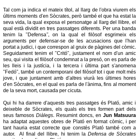
Tal com ja indica el mateix títol, al llarg de l'obra viurem els
últims moments d'en Sòcrates, però també el que ha estat la
seva vida, la qual exposa el personatge al llarg del llibre, el
qual està dividit en tres passatges diferents. Per una banda
tenim la "Defensa
"
, on la qual el filòsof esgrimeix els
arguments per defensar-se de les acusacions que l'han
portat a judici, i que correspon al gruix de pàgines del còmic.
Seguidament tenim el "Critó", justament el nom d'un amic
seu, qui visita el filòsof condemnat a la presó, on es parla de
les lleis i la justícia, i la tercera i última part s'anomena
"Fedó", també un contemporani del filòsof tot i que molt més
jove, i que juntament amb d'altres viurà les últimes hores
d'en Sòcrates, en el qual es parla de l'ànima, fins al moment
de la seva mort, causada per cicuta.
Qui hi ha darrere d'aquests tres passatges és Plató, amic i
deixeble de Sòcrates, els quals els tres formen part dels
seus famosos
Diàlegs
. Resumint doncs, en
Jun Matsuura
ha adaptat aquestes obres de Plató en format còmic, i per
tant hauria estat correcte que constés Plató també com a
autor. Al final del llibre, hi tenim la
Defensa de Sòcrates