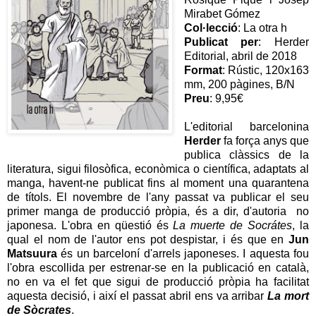
Mirabet Gómez
Col·lecció
: La otra h
Publicat per
: Herder
Editorial, abril de 2018
Format
: Rústic, 120x163
mm, 200 pàgines, B/N
Preu
: 9,95€
L'editorial barcelonina
Herder
fa força anys que
publica clàssics de la
literatura, sigui filosòfica, econòmica o científica, adaptats al
manga, havent-ne publicat fins al moment una quarantena
de títols. El novembre de l'any passat va publicar el seu
primer manga de producció pròpia, és a dir, d'autoria no
japonesa. L'obra en qüestió és
La muerte de Socrátes
, la
qual el nom de l'autor ens pot despistar, i és que en
Jun
Matsuura
és un barceloní d'arrels japoneses. I aquesta fou
l'obra escollida per estrenar-se en la publicació en català,
no en va el fet que sigui de producció pròpia ha facilitat
aquesta decisió, i així el passat abril ens va arribar
La mort
de Sòcrates
.