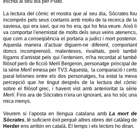
escrita al seu dia per Plató.
La lectura del còmic et mostra que al seu dia, Sòcrates fou
incomprès pels seus coetanis amb motiu de la recerca de la
saviesa, qui era savi, qui no ho era, qui ho feia veure. Això li
va comportar l'enemistat de molts dels seus veïns atenencs,
que com a conseqüència el portaria a judici i mort posterior.
Aquesta manera d'actuar diguem-ne diferent, comportant
doncs incomprensió, malentesos, rivalitats, però també
lligams d'amistat pels qui l'entenien, m'ha recordat al també
filòsof però de ficció Merlí Bergeron, personatge principal de
la sèrie
Merlí
emesa per TV3. Aquesta, la comparació i certs
paral·lelismes entre els dos personatges, ha estat la meva
percepció que he tingut després de la lectura del còmic
sobre el filòsof grec, i havent vist amb anterioritat la sèrie
Merlí
. Fins ara de Sòcrates n'era un ignorant, ara ho sóc una
mica menys.
Veurem si l'aposta en llengua catalana amb
La mort de
Sòcrates
, té suficient èxit perquè altres obres del catàleg de
Herder
ens arribin en català. El temps i els lectors ho diran.