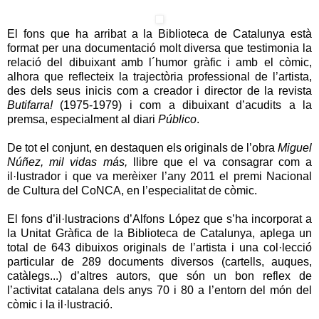
El fons que ha arribat a la Biblioteca de Catalunya està
format per una documentació molt diversa que testimonia la
relació del dibuixant amb l´humor gràfic i amb el còmic,
alhora que reflecteix la trajectòria professional de l’artista,
des dels seus inicis com a creador i director de la revista
Butifarra!
(1975-1979) i com a dibuixant d’acudits a la
premsa, especialment al diari
Público
.
De tot el conjunt, en destaquen els originals de l’obra
Miguel
Núñez, mil vidas más,
llibre que el va consagrar com a
il·lustrador i que va merèixer l’any 2011 el premi Nacional
de Cultura del CoNCA, en l’especialitat de còmic.
El fons d’il·lustracions d’Alfons López que s’ha incorporat a
la Unitat Gràfica de la Biblioteca de Catalunya, aplega un
total de 643 dibuixos originals de l’artista i una col·lecció
particular de 289 documents diversos (cartells, auques,
catàlegs...) d’altres autors, que són un bon reflex de
l’activitat catalana dels anys 70 i 80 a l’entorn del món del
còmic i la il·lustració.