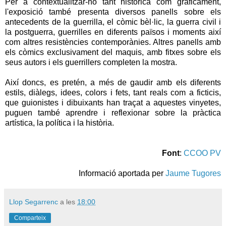
Per a contextualitzar-ho tant històrica com gràficament,
l'exposició també presenta diversos panells sobre els
antecedents de la guerrilla, el còmic bèl·lic, la guerra civil i
la postguerra, guerrilles en diferents països i moments així
com altres resistències contemporànies. Altres panells amb
els còmics exclusivament del maquis, amb fitxes sobre els
seus autors i els guerrillers completen la mostra.
Així doncs, es pretén, a més de gaudir amb els diferents
estils, diàlegs, idees, colors i fets, tant reals com a ficticis,
que guionistes i dibuixants han traçat a aquestes vinyetes,
puguen també aprendre i reflexionar sobre la pràctica
artística, la política i la història.
Font
:
CCOO PV
Informació aportada per
Jaume Tugores
Llop Segarrenc
a les
18:00
Comparteix