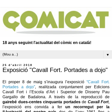
18 anys seguint l'actualitat del còmic en català!
▼
25 d’abril 2018
Exposició "Cavall Fort. Portades a dojo"
El proper 8 de maig s’inaugura l’exposició
“Cavall Fort.
Portades a dojo”
, realitzada conjuntament per Edicions
Cavall Fort i l’Escola d’Art i Superior de Disseny Pau
Gargallo de Badalona. A través de la reproducció de
gairebé dues-centes cinquanta portades
de
Cavall Fort
,
l’exposició ens convida a fer
un recorregut per la
il·lustració del nostre país
des de l’any 1961 fins a