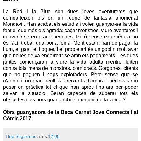
La Red i la Blue són dues joves aventureres que
comparteixen pis en un regne de fantasia anomenat
Mondavil. Han acabat els estudis i volen guanyar-se la vida
fent el que més els agrada: caçar monstres, viure aventures i
convertir-se en grans heroines. Però sense experiència no
és fàcil trobar una bona feina. Mentrestant han de pagar la
llum, el gas i el lloguer, i el propietari és un goblin molt avar
que no les deixa endarrerir-se amb els pagaments. Les dues
juntes començaran a viure la vida adulta mentre lluiten
contra tota mena de monstres, com dracs, Gorgones, clients
que no paguen i caps explotadors. Però sense que se
n'adonin, un gran perill va creixent a l'ombra i necessitaran
posar en pràctica tot el que han après fins ara per poder
salvar la situació. Seran capaces de superar tots els
obstacles i les pors quan arribi el moment de la veritat?
Obra guanyadora de la Beca Carnet Jove Connecta't al
Còmic 2017
.
Llop Segarrenc
a les
17:00