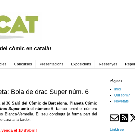
 del còmic en català!
cies
Concursos
Presentacions
Exposicions
Ressenyes
Repor
Pàgines
Inici
neta: Bola de drac Super núm. 6
Qui som?
Novetats
a al
36 Saló del Còmic de Barcelona
,
Planeta Cómic
drac Super
amb el número 6
, també tenint el número
es Blanca-Vermella. El seu contingut ja forma part del
 cara a la tardor.
Linktree
 venda el 10 d'abril!