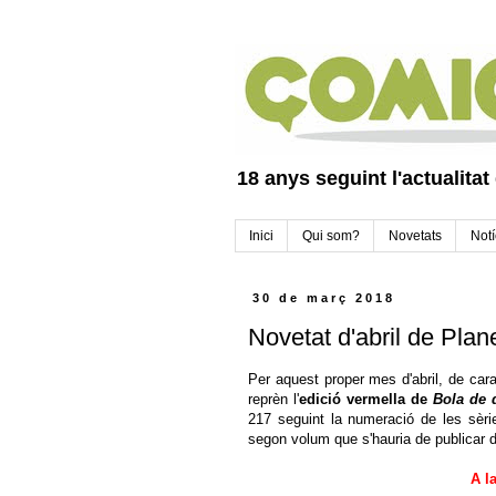
18 anys seguint l'actualitat
Inici
Qui som?
Novetats
Notí
30 de març 2018
Novetat d'abril de Pla
Per aquest proper mes d'abril, de car
reprèn l'
edició vermella de
Bola de 
217 seguint la numeració de les sèri
segon volum que s'hauria de publicar de
A la