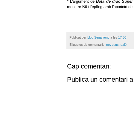
* L'argument de
Bola de drac Super
monstre Bû i l'epíleg amb l'aparició de 
Publicat per
Llop Segarrenc
a les
17:30
Etiquetes de comentaris:
novetats
,
saló
Cap comentari:
Publica un comentari a 