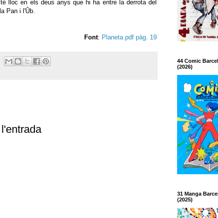
té lloc en els deus anys que hi ha entre la derrota del
la Pan i l'Ûb.
Font
:
Planeta pdf pàg. 19
44 Comic Barce
(2026)
l'entrada
31 Manga Barce
(2025)