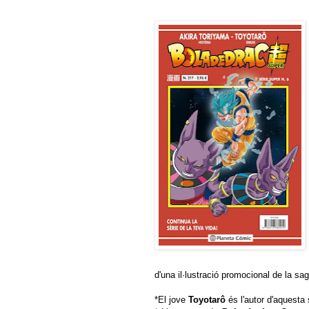
d'una il·lustració promocional de la s
*El jove
Toyotarô
és l'autor d'aquesta 