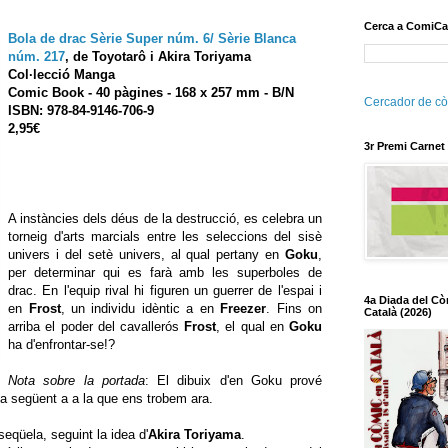
Cerca a ComiCa
Bola de drac Sèrie Super núm. 6/ Sèrie Blanca
núm. 217
,
de Toyotarô i Akira Toriyama
Col·lecció Manga
Comic Book
- 40 pàgines - 168 x 257 mm - B/N
Cercador de cò
ISBN: 978-84-9146-706-9
2,95€
3r Premi Carnet
A instàncies dels déus de la destrucció, es celebra un
torneig d'arts marcials entre les seleccions del sisè
univers i del setè univers, al qual pertany en
Goku
,
per determinar qui es farà amb les superboles de
drac. En l'equip rival hi figuren un guerrer de l'espai i
4a Diada del Cò
en
Frost
, un individu idèntic a en
Freezer
. Fins on
Català (2026)
arriba el poder del cavallerós
Frost
, el qual en
Goku
ha d'enfrontar-se!?
Nota sobre la portada
: El dibuix d'en Goku prové
aga següent a a la que ens trobem ara.
seqüela, seguint la idea d'
Akira Toriyama
.