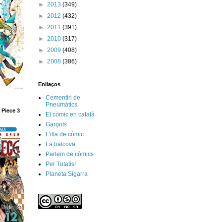
►
2013
(349)
►
2012
(432)
►
2011
(391)
►
2010
(317)
►
2009
(408)
►
2008
(386)
Enllaços
Cementiri de
Pneumàtics
 Piece 3
El còmic en català
Gargots
L'illa de còmic
La batcova
Parlem de còmics
Per Tutatis!
Planeta Sigarra