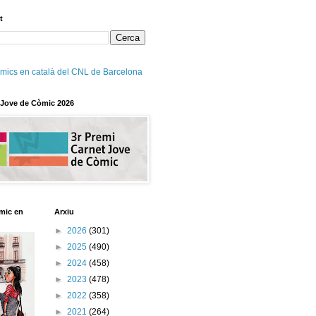
t
mics en català del CNL de Barcelona
 Jove de Còmic 2026
mic en
Arxiu
►
2026
(301)
►
2025
(490)
►
2024
(458)
►
2023
(478)
►
2022
(358)
►
2021
(264)