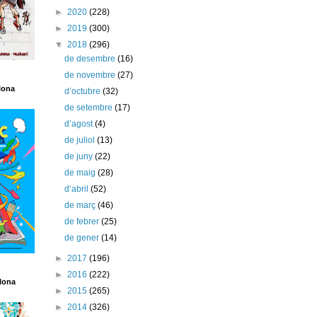
►
2020
(228)
►
2019
(300)
▼
2018
(296)
de desembre
(16)
de novembre
(27)
lona
d’octubre
(32)
de setembre
(17)
d’agost
(4)
de juliol
(13)
de juny
(22)
de maig
(28)
d’abril
(52)
de març
(46)
de febrer
(25)
de gener
(14)
►
2017
(196)
►
2016
(222)
lona
►
2015
(265)
►
2014
(326)