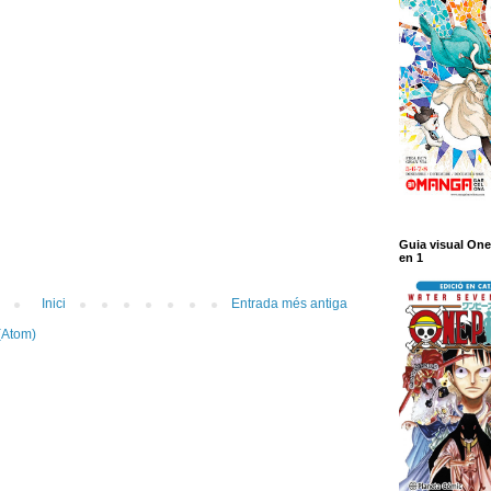
Guia visual One
en 1
Inici
Entrada més antiga
(Atom)