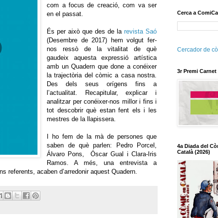
com a focus de creació, com va ser
Cerca a ComiCa
en el passat.
És per això que des de la
revista Saó
(Desembre de 2017) hem volgut fer-
nos ressò de la vitalitat de què
Cercador de cò
gaudeix aquesta expressió artística
amb un Quadern que done a conéixer
3r Premi Carnet
la trajectòria del còmic a casa nostra.
Des dels seus orígens fins a
l’actualitat. Recapitular, explicar i
analitzar per conéixer-nos millor i fins i
tot descobrir què estan fent els i les
mestres de la llapissera.
I ho fem de la mà de persones que
saben de què parlen: Pedro Porcel,
4a Diada del Cò
Català (2026)
Álvaro Pons, Óscar Gual i Clara-Iris
Ramos. A més, una entrevista a
s referents, acaben d’arredonir aquest Quadern.