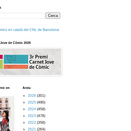
t
mics en català del CNL de Barcelona
 Jove de Còmic 2026
mic en
Arxiu
►
2026
(301)
►
2025
(490)
►
2024
(458)
►
2023
(478)
►
2022
(358)
►
2021
(264)