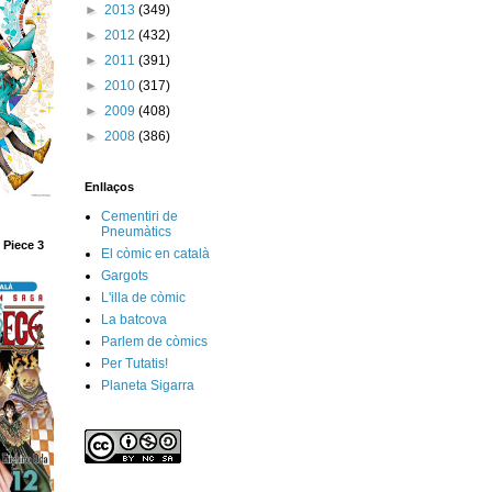
►
2013
(349)
►
2012
(432)
►
2011
(391)
►
2010
(317)
►
2009
(408)
►
2008
(386)
Enllaços
Cementiri de
Pneumàtics
 Piece 3
El còmic en català
Gargots
L'illa de còmic
La batcova
Parlem de còmics
Per Tutatis!
Planeta Sigarra