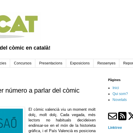
 del còmic en català!
cies
Concursos
Presentacions
Exposicions
Ressenyes
Repor
Pàgines
Inici
er número a parlar del còmic
Qui som?
Novetats
El còmic valencià viu un moment molt
dolç, molt dolç. Cada vegada, més
lectors no habituals decideixen
endinsar-se en el món de la historieta
Linktree
gràfica, i el País Valencià es posiciona