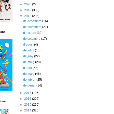
►
2020
(228)
►
2019
(300)
▼
2018
(296)
de desembre
(16)
de novembre
(27)
lona
d’octubre
(32)
de setembre
(17)
d’agost
(4)
de juliol
(13)
de juny
(22)
de maig
(28)
d’abril
(52)
de març
(46)
de febrer
(25)
de gener
(14)
►
2017
(196)
►
2016
(222)
lona
►
2015
(265)
►
2014
(326)