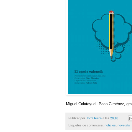
Miguel Calatayud i Paco Giménez, gran
Publicat per
Jordi Riera
a les
20:18
Etiquetes de comentaris:
notícies
,
novetats