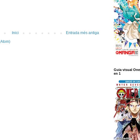
Inici
Entrada més antiga
(Atom)
Guia visual One
en 1