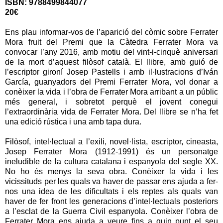
ISBN: 9788499844077
20€
Ens plau informar-vos de l’aparició del còmic sobre Ferrater
Mora fruit del Premi que la Càtedra Ferrater Mora va
convocar l’any 2016, amb motiu del vint-i-cinquè aniversari
de la mort d’aquest filòsof català. El llibre, amb guió de
l’escriptor gironí Josep Pastells i amb il·lustracions d’Iván
García, guanyadors del Premi Ferrater Mora, vol donar a
conèixer la vida i l’obra de Ferrater Mora arribant a un públic
més general, i sobretot perquè el jovent conegui
l’extraordinària vida de Ferrater Mora. Del llibre se n’ha fet
una edició rústica i una amb tapa dura.
Filòsof, intel·lectual a l’exili, novel·lista, escriptor, cineasta,
Josep Ferrater Mora (1912-1991) és un personatge
ineludible de la cultura catalana i espanyola del segle XX.
No ho és menys la seva obra. Conèixer la vida i les
vicissituds per les quals va haver de passar ens ajuda a fer-
nos una idea de les dificultats i els reptes als quals van
haver de fer front les generacions d’intel·lectuals posteriors
a l’esclat de la Guerra Civil espanyola. Conèixer l’obra de
Ferrater Mora ens ajuda a veure fins a quin punt el seu