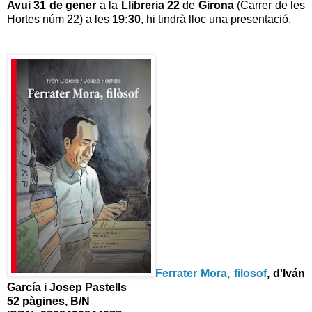
Avui 31 de gener
a la
Llibreria 22
de
Girona
(Carrer de les
Hortes núm 22) a les
19:30
, hi tindrà lloc una presentació.
Ferrater Mora, filosof
, d'I
ván
García i Josep Pastells
52 pàgines, B/N