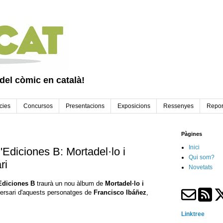
 del còmic en català!
cies
Concursos
Presentacions
Exposicions
Ressenyes
Repor
Pàgines
Inici
Ediciones B: Mortadel·lo i
Qui som?
ri
Novetats
Ediciones B
traurà un nou àlbum de
Mortadel·lo i
versari d'aquests personatges de
Francisco Ibáñez
,
Linktree