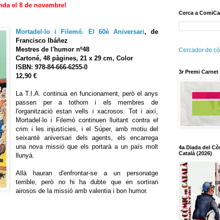
enda el 8 de novembre!
Cerca a ComiCa
Mortadel·lo i Filemó. El 60è Aniversari
, de
Francisco Ibáñez
Mestres de l'humor nº48
Cercador de cò
Cartoné, 48 pàgines, 21 x 29 cm, Color
ISBN: 978-84-666-6255-0
3r Premi Carnet
12,90 €
La T.I.A. continua en funcionament, però el anys
passen per a tothom i els membres de
l'organització estan vells i xacrosos. Tot i així,
Mortadel·lo i Filemó continuen lluitant contra el
crim i les injustícies, i el Súper, amb motiu del
seixantè aniversari dels agents, els encarrega
una nova missió que els portarà a un país molt
4a Diada del Cò
Català (2026)
llunyà.
Allà hauran d'enfrontar-se a un personatge
terrible, però no hi ha dubte que en sortiran
airosos de la missió amb valentia i bon humor.