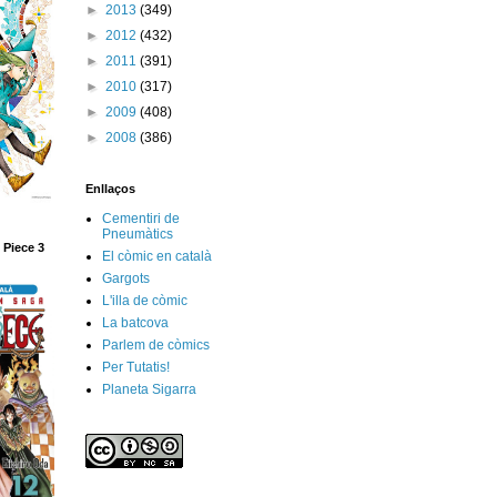
►
2013
(349)
►
2012
(432)
►
2011
(391)
►
2010
(317)
►
2009
(408)
►
2008
(386)
Enllaços
Cementiri de
Pneumàtics
 Piece 3
El còmic en català
Gargots
L'illa de còmic
La batcova
Parlem de còmics
Per Tutatis!
Planeta Sigarra