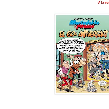
A la v