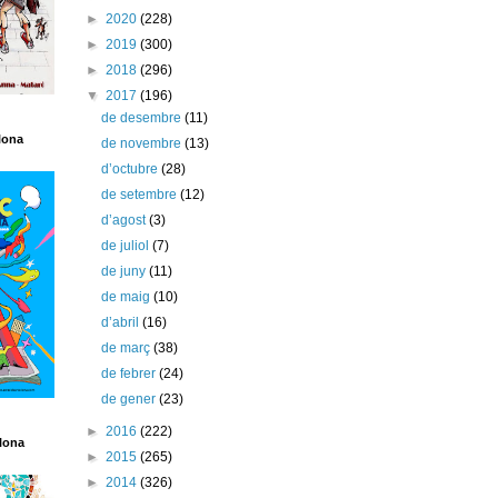
►
2020
(228)
►
2019
(300)
►
2018
(296)
▼
2017
(196)
de desembre
(11)
lona
de novembre
(13)
d’octubre
(28)
de setembre
(12)
d’agost
(3)
de juliol
(7)
de juny
(11)
de maig
(10)
d’abril
(16)
de març
(38)
de febrer
(24)
de gener
(23)
►
2016
(222)
lona
►
2015
(265)
►
2014
(326)