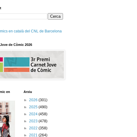
t
mics en català del CNL de Barcelona
 Jove de Còmic 2026
mic en
Arxiu
►
2026
(301)
►
2025
(490)
►
2024
(458)
►
2023
(478)
►
2022
(358)
►
2021
(264)