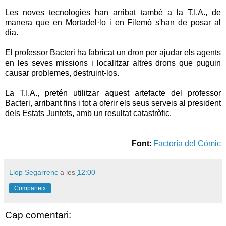
Les noves tecnologies han arribat també a la T.I.A., de
manera que en Mortadel·lo i en Filemó s'han de posar al
dia.
El professor Bacteri ha fabricat un dron per ajudar els agents
en les seves missions i localitzar altres drons que puguin
causar problemes, destruint-los.
La T.I.A., pretén utilitzar aquest artefacte del professor
Bacteri, arribant fins i tot a oferir els seus serveis al president
dels Estats Juntets, amb un resultat catastròfic.
Font
:
Factoría del Cómic
Llop Segarrenc
a les
12:00
Comparteix
Cap comentari: