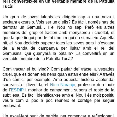
rei i converteix-te en un veritable membre de la Patrulla
Tucà!
Un grup de joves talents es dirigeix cap a una nova i
excitant excursió. Vols ser un d’ells? És fàcil, només has de
derrotar un Gamusí… i el Nou ho sap. Però els altres
membres del grup el tracten amb menyspreu i crueltat, el
que fa que tingui por de tot i no cregui en si mateix. Aquella
nit, el Nou decideix superar totes les seves pors i s’escapa
de la tenda de campanya per lluitar amb el rei del
Gamusins. Qui guanyarà la batalla? Es convertirà en un
veritable membre de la Patrulla Tucà?
Com tractar el bullying? Com parlar del tracte, a vegades
cruel, que es donen els nens quan estan entre ells? A través
d’un còmic, per exemple. Amb aquesta història acolorida,
surrealista i divertida, el
Nico Naranjo
, professor de dibuix
de l’
ESDIP
i monitor de campament, supera el repte de la
subtilesa. És fàcil identificar-se amb el Nou i és molt positiu
veure com a poc a poc reuneix el coratge per seguir
endavant.
Un excel·lent punt de partida per començar a reflexionar i