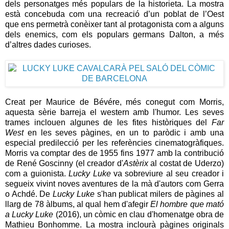
dels personatges més populars de la historieta. La mostra
està concebuda com una recreació d’un poblat de l’Oest
que ens permetrà conèixer tant al protagonista com a alguns
dels enemics, com els populars germans Dalton, a més
d’altres dades curioses.
Creat per Maurice de Bévére, més conegut com Morris,
aquesta sèrie barreja el western amb l'humor. Les seves
trames inclouen algunes de les fites històriques del
Far
West
en les seves pàgines, en un to paròdic i amb una
especial predilecció per les referències cinematogràfiques.
Morris va comptar des de 1955 fins 1977 amb la contribució
de René Goscinny (el creador d'
Astèrix
al costat de Uderzo)
com a guionista.
Lucky Luke
va sobreviure al seu creador i
segueix vivint noves aventures de la mà d'autors com Gerra
o Achdé. De
Lucky Luke
s'han publicat milers de pàgines al
llarg de 78 àlbums, al qual hem d'afegir
El hombre que mató
a Lucky Luke
(2016), un còmic en clau d'homenatge obra de
Mathieu Bonhomme. La mostra inclourà pàgines originals