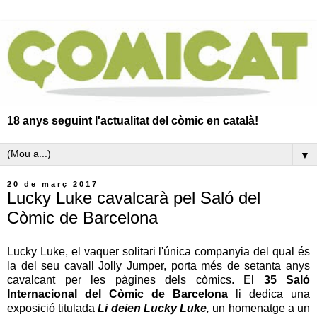
18 anys seguint l'actualitat del còmic en català!
▼
20 de març 2017
Lucky Luke cavalcarà pel Saló del
Còmic de Barcelona
Lucky Luke, el vaquer solitari l'única companyia del qual és
la del seu cavall Jolly Jumper, porta més de setanta anys
cavalcant per les pàgines dels còmics. El
35 Saló
Internacional del Còmic de Barcelona
li dedica una
exposició titulada
Li deien Lucky Luke
,
un homenatge a un