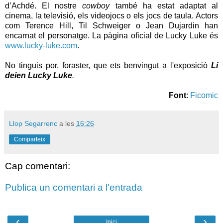
d’Achdé. El nostre
cowboy
també ha estat adaptat al
cinema, la televisió, els videojocs o els jocs de taula. Actors
com Terence Hill, Til Schweiger o Jean Dujardin han
encarnat el personatge. La pàgina oficial de Lucky Luke és
www.lucky-luke.com
.
No tinguis por, foraster, que ets benvingut a l'exposició
Li
deien Lucky Luke
.
Font
:
Ficomic
Llop Segarrenc
a les
16:26
Comparteix
Cap comentari:
Publica un comentari a l'entrada
‹
›
Inici