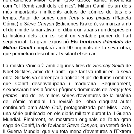
com "el Rembrandt dels còmics". Milton Caniff és un dels
més importants i influents autors de còmics de tots els
temps. Autor de series com
Terry y los piratas
(Planeta
Cómic) o
Steve Canyon
(Ediciones Kraken), va marcar amb
el domini de la narrativa i el dibuix un abans i un després en
la història dels còmics, sent un veritable pioner de l’art
seqüencial. La gran exposició
Els horitzons il·limitats de
Milton Caniff
comptarà amb 90 originals de la seva obra,
que permetran descobrir al visitant el seu art.
La mostra s'iniciarà amb algunes tires de
Scorchy Smith
de
Noel Sickles, amic de Caniff i que tant va influir en la seva
obra. Sickels va començar a aplicar el joc de llums i ombres
que Caniff desenvoluparia i maduraria. Seguidament,
s'exposaran tires diàries i pàgines dominicals de
Terry y los
piratas
, una de les millors sèries d'aventures de la història
del còmic mundial. La revisió de l'obra d'aquest autor
continuarà amb
Male Call
, protagonitzada per Miss Lace,
una sèrie publicada en els diaris militars durant la II Guerra
Mundial. Finalment, es mostraran originals de l'altra gran
saga de Caniff, la de l'aviador
Steve Canyon
, un veterà de la
II Guerra Mundial que viu tota mena d'aventures a l'Extrem