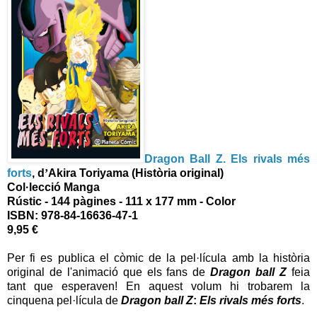
Dragon Ball Z. Els rivals més
forts
, d
’
Akira Toriyama (Història original)
Col·lecció Manga
Rústic - 144 pàgines - 111 x 177 mm - Color
ISBN: 978-84-16636-47-1
9,95 €
Per fi es publica el còmic de la pel·lícula amb la història
original de l'animació que els fans de
Dragon ball Z
feia
tant que esperaven! En aquest volum hi trobarem la
cinquena pel·lícula de
Dragon ball Z
:
Els rivals més forts
.