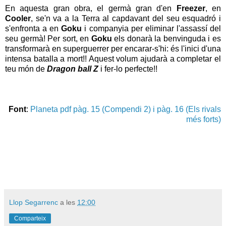
En aquesta gran obra, el germà gran d'en
Freezer
, en
Cooler
, se'n va a la Terra al capdavant del seu esquadró i
s'enfronta a en
Goku
i companyia per eliminar l'assassí del
seu germà! Per sort, en
Goku
els donarà la benvinguda i es
transformarà en superguerrer per encarar-s'hi: és l'inici d'una
intensa batalla a mort!! Aquest volum ajudarà a completar el
teu món de
Dragon ball Z
i fer-lo perfecte!!
Font
:
Planeta pdf pàg. 15 (Compendi 2) i pàg. 16 (Els rivals
més forts)
Llop Segarrenc
a les
12:00
Comparteix