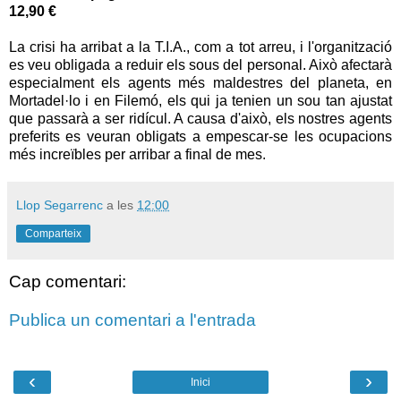
12,90 €
La crisi ha arribat a la T.I.A., com a tot arreu, i l'organització
es veu obligada a reduir els sous del personal. Això afectarà
especialment els agents més maldestres del planeta, en
Mortadel·lo i en Filemó, els qui ja tenien un sou tan ajustat
que passarà a ser ridícul. A causa d'això, els nostres agents
preferits es veuran obligats a empescar-se les ocupacions
més increïbles per arribar a final de mes.
Llop Segarrenc
a les
12:00
Comparteix
Cap comentari:
Publica un comentari a l'entrada
‹
›
Inici