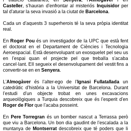
Casteller
, s'hauran d'enfrontar al misteriós
Inquisidor
per
tal d'aturar la seva invasió a la ciutat de
Barcelona
.
Cada un d'aquests 3 superherois té la seva pròpia identitat
real.
En
Roger Pou
és un investigador de la UPC que està fent
el doctorat en el Departament de Ciències i Tecnologia
Aeroespacial. Està desenvolupant un exosquelet pel seu us
en l'espai quan el projecte pel que treballa s'acaba
cancel·lant. Ell segueix el desenvolupament del vestit fins a
convertir-se en en
Senyera
.
L'
Almogàver
és l'alter
-ego de
l'
Ignasi
Fullatallada
un
catedràtic
d'història
a la Universitat de
Barcelona
.
Durant
l'estudi
d'un objecte
trobat
en unes
excavacions
arqueològiques
a Turquia
descobreix que és
l'esperit
d'en
Roger
de Flor
que l'acaba
posseint
.
En
Pere Torregran
és un bomber nascut a Terrassa però
que viu a Barcelona. Un bon dia gaudint de l'escalada a la
muntanya de
Montserrat
descobreix que té poders que li