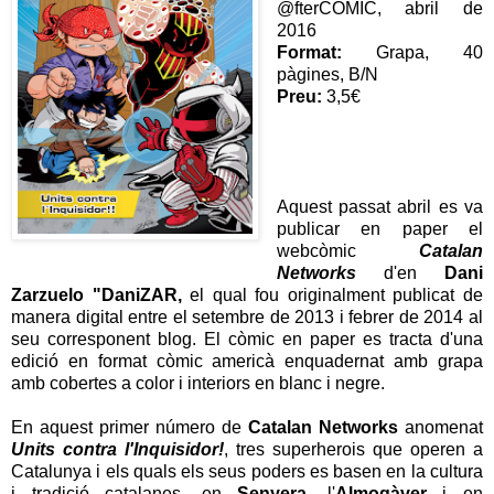
@fterCOMIC, abril de
2016
Format:
Grapa, 40
pàgines, B/N
Preu:
3,5€
Aquest passat abril es va
publicar en paper el
webcòmic
Catalan
Networks
d'en
Dani
Zarzuelo "DaniZAR,
el qual fou originalment publicat de
manera digital entre el setembre de 2013 i febrer de 2014 al
seu corresponent blog. El còmic en paper es tracta d'una
edició en format còmic americà enquadernat amb grapa
amb cobertes a color i interiors en blanc i negre.
En aquest primer número de
Catalan Networks
anomenat
Units contra l'Inquisidor!
, tres superherois que operen a
Catalunya i els quals els seus poders es basen en la cultura
i tradició catalanes, en
Senyera
, l'
Almogàver
i en